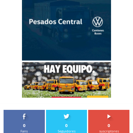
0
0
0
Fans
Seguidores
suscriptores