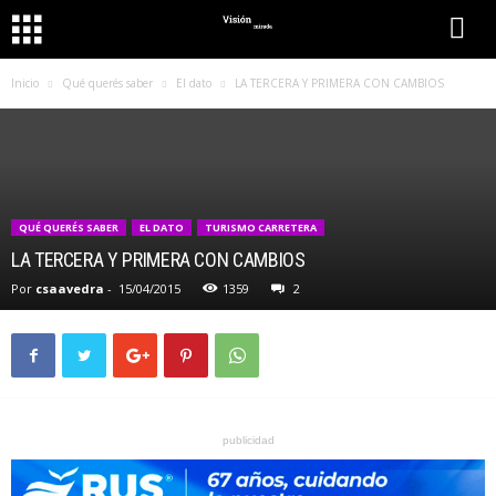
Inicio
Qué querés saber
El dato
LA TERCERA Y PRIMERA CON CAMBIOS
QUÉ QUERÉS SABER
EL DATO
TURISMO CARRETERA
LA TERCERA Y PRIMERA CON CAMBIOS
Por
csaavedra
-
15/04/2015
1359
2
publicidad