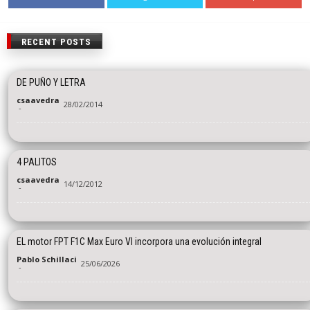
RECENT POSTS
DE PUÑO Y LETRA
csaavedra
28/02/2014
-
4 PALITOS
csaavedra
14/12/2012
-
EL motor FPT F1C Max Euro VI incorpora una evolución integral
Pablo Schillaci
25/06/2026
-