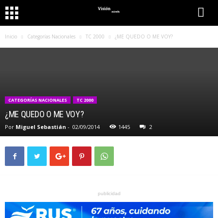
Inicio
Categorías Nacionales
TC 2000
¿ME QUEDO O ME VOY?
CATEGORÍAS NACIONALES
TC 2000
¿ME QUEDO O ME VOY?
Por
Miguel Sebastián
-
02/09/2014
1445
2
publicidad