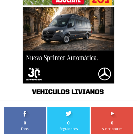
0
0
0
Fans
Seguidores
suscriptores