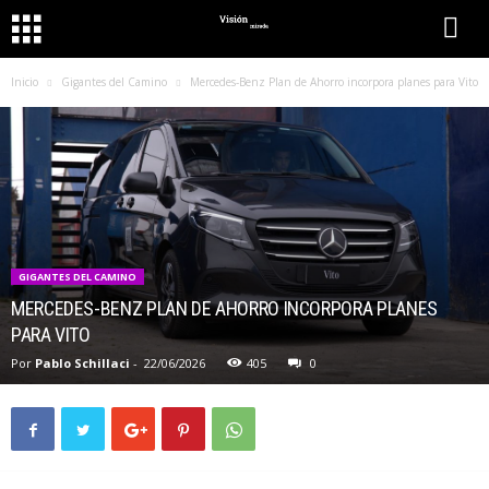
Inicio
Gigantes del Camino
Mercedes-Benz Plan de Ahorro incorpora planes para Vito
GIGANTES DEL CAMINO
MERCEDES-BENZ PLAN DE AHORRO INCORPORA PLANES
PARA VITO
Por
Pablo Schillaci
-
22/06/2026
405
0