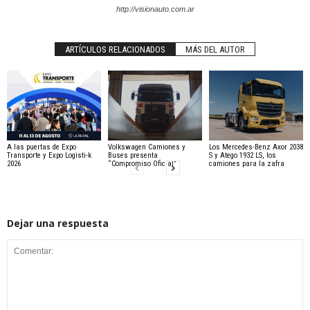
http://visionauto.com.ar
ARTÍCULOS RELACIONADOS
MÁS DEL AUTOR
A las puertas de Expo
Volkswagen Camiones y
Los Mercedes-Benz Axor 2038
Transporte y Expo Logisti-k
Buses presenta
S y Atego 1932 LS, los
2026
“Compromiso Oficial”
camiones para la zafra
Dejar una respuesta