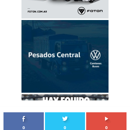
0
0
0