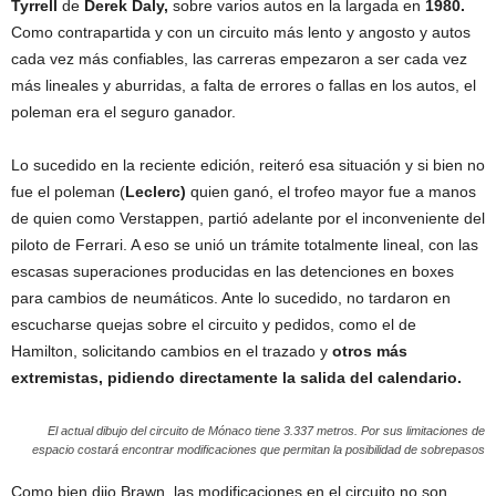
Tyrrell
de
Derek Daly,
sobre varios autos en la largada en
1980.
Como contrapartida y con un circuito más lento y angosto y autos
cada vez más confiables, las carreras empezaron a ser cada vez
más lineales y aburridas, a falta de errores o fallas en los autos, el
poleman era el seguro ganador.
Lo sucedido en la reciente edición, reiteró esa situación y si bien no
fue el poleman (
Leclerc)
quien ganó, el trofeo mayor fue a manos
de quien como Verstappen, partió adelante por el inconveniente del
piloto de Ferrari. A eso se unió un trámite totalmente lineal, con las
escasas superaciones producidas en las detenciones en boxes
para cambios de neumáticos. Ante lo sucedido, no tardaron en
escucharse quejas sobre el circuito y pedidos, como el de
Hamilton, solicitando cambios en el trazado y
otros más
extremistas, pidiendo directamente la salida del calendario.
El actual dibujo del circuito de Mónaco tiene 3.337 metros. Por sus limitaciones de
espacio costará encontrar modificaciones que permitan la posibilidad de sobrepasos
Como bien dijo Brawn, las modificaciones en el circuito no son