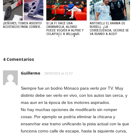
¡SEÑORES, TOMEN ASIENTO!
SI LA F1 HACE UNA
ANTONELLI EL KARMA DE
ACOSTADOS PARA CORRER…
CARÁMBOLA, ALONSO
RUSSELL. ¿LA
PUEDE VOLVER A ALPINE Y
CONSECUENCIA, GEORGE SE
COLAPINTO A WILLIAMS
VA RUMBO A AUDI?
4 Comentarios
Guillermo
28/05/2021 at 21:57
Siempre fue un bodrio Mónaco para verlo por TV. Muy
distinto debe ser verlo en vivo, con los autos tan cerca, y
mas aun en la época de los motores aspirados.
No hay muchas opciones de modificarlo sin romper
cosas. Por ejemplo se podría eliminar la chicana y
ensanchar ese tramo unificando la pista actual con la que
funciona como calle de escape, hasta la siguiente curva,