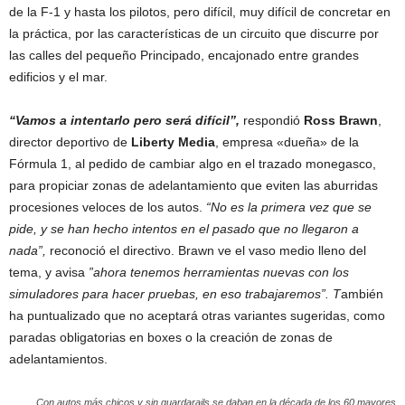
de la F-1 y hasta los pilotos, pero difícil, muy difícil de concretar en
la práctica, por las características de un circuito que discurre por
las calles del pequeño Principado, encajonado entre grandes
edificios y el mar.
“Vamos a intentarlo pero será difícil”,
respondió
Ross Brawn
,
director deportivo de
Liberty Media
, empresa «dueña» de la
Fórmula 1, al pedido de cambiar algo en el trazado monegasco,
para propiciar zonas de adelantamiento que eviten las aburridas
procesiones veloces de los autos.
“No es la primera vez que se
pide, y se han hecho intentos en el pasado que no llegaron a
nada”,
reconoció el directivo. Brawn ve el vaso medio lleno del
tema, y avisa
”ahora tenemos herramientas nuevas con los
simuladores para hacer pruebas, en eso trabajaremos”. T
ambién
ha puntualizado que no aceptará otras variantes sugeridas, como
paradas obligatorias en boxes o la creación de zonas de
adelantamientos.
Con autos más chicos y sin guardarails se daban en la década de los 60 mayores