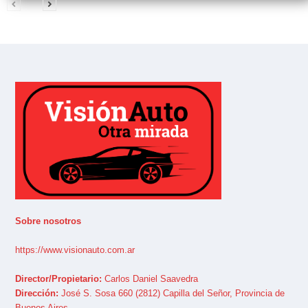
Sobre nosotros
https://www.visionauto.com.ar
Director/Propietario:
Carlos Daniel Saavedra
Dirección:
José S. Sosa 660 (2812) Capilla del Señor, Provincia de
Buenos Aires