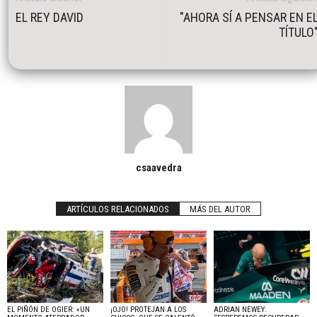
EL REY DAVID
"AHORA SÍ A PENSAR EN E
TÍTULO
csaavedra
ARTÍCULOS RELACIONADOS
MÁS DEL AUTOR
EL PIÑÓN DE OGIER: «UN
¡OJO! PROTEJAN A LOS
ADRIAN NEWEY: