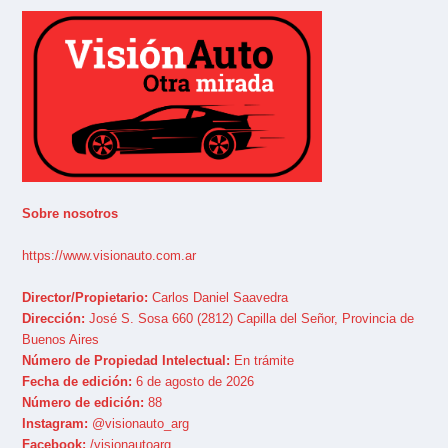
Sobre nosotros
https://www.visionauto.com.ar
Director/Propietario:
Carlos Daniel Saavedra
Dirección:
José S. Sosa 660 (2812) Capilla del Señor, Provincia de
Buenos Aires
Número de Propiedad Intelectual:
En trámite
Fecha de edición:
6 de agosto de 2026
Número de edición:
88
Instagram:
@visionauto_arg
Facebook:
/visionautoarg