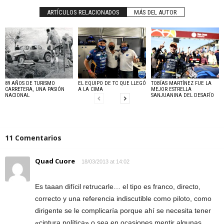
ARTÍCULOS RELACIONADOS
MÁS DEL AUTOR
89 AÑOS DE TURISMO
EL EQUIPO DE TC QUE LLEGÓ
TOBÍAS MARTÍNEZ FUE LA
CARRETERA, UNA PASIÓN
A LA CIMA
MEJOR ESTRELLA
NACIONAL
SANJUANINA DEL DESAFÍO
11 Comentarios
Quad Cuore
18/03/2013 at 14:02
Es taaan difícil retrucarle… el tipo es franco, directo,
correcto y una referencia indiscutible como piloto, como
dirigente se le complicaría porque ahí se necesita tener
«cintura política» o sea en ocasiones mentir algunas