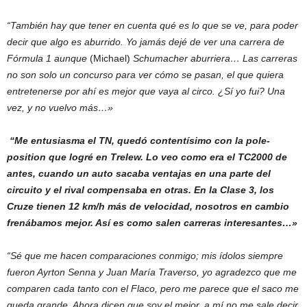
“También hay que tener en cuenta qué es lo que se ve, para poder
decir que algo es aburrido. Yo jamás dejé de ver una carrera de
Fórmula 1 aunque
(Michael)
Schumacher aburriera… Las carreras
no son solo un concurso para ver cómo se pasan, el que quiera
entretenerse por ahí es mejor que vaya al circo. ¿Sí yo fui? Una
vez, y no vuelvo más…»
“Me entusiasma el TN, quedó contentísimo con la pole-
position que logré en Trelew. Lo veo como era el TC2000 de
antes, cuando un auto sacaba ventajas en una parte del
circuito y el rival compensaba en otras. En la Clase 3, los
Cruze tienen 12 km/h más de velocidad, nosotros en cambio
frenábamos mejor. Así es como salen carreras interesantes…»
“Sé que me hacen comparaciones conmigo; mis ídolos siempre
fueron Ayrton Senna y Juan María Traverso, yo agradezco que me
comparen cada tanto con el Flaco, pero me parece que el saco me
queda grande. Ahora dicen que soy el mejor, a mí no me sale decir