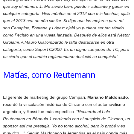
que soy el número 1. Me siento bien, puedo ir adelante y ganar en
cualquier categoría. Hice méritos en el 2012 con mis hinchas, ojalá
que el 2013 sea un año similar. Si digo que los mejores para mí
son Canapino, Fontana y López; ojalá yo pudiera ser tan rápido
como Pechito en una vuelta lanzada. Después de ellos está Néstor
Girolami. A Mauro Giallombardo le falta destacarse en otra
categoría, como SuperTC2000. Es un digno campeón de TC, pero
es cierto que el cambio reglamentario deslució su conquista”
Matías, como Reutemann
El gerente de marketing del grupo Campari,
Mariano Maldonado
,
recordó la vinculación histórica de Cinzano con el automovilismo
argentino, y Rossi fue más específico:
“Recuerdo al Lole
Reutemann en Fórmula 1 corriendo con el auspicio de Cinzano, un
sponsor así me prestigia. Yo no tomo alcohol, pero lo probé y es
muy rico…”.
Según Maldonado,la Argentina es el país dónde más