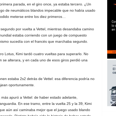
primera parada, en el giro once, ya estaba tercero. ¿Un
juego de neumáticos blandos impecable que no había usado
 podido meterse entre los diez primeros…
segundo por vuelta a Vettel, mientras desandaba camino
mundial estaba corriendo con un juego de compuesto
o mismo sucedía con el francés que marchaba segundo.
ro Lotus, Kimi tardó cuatro vueltas para superarlo. No
 se alterara, y en cada uno de esos giros perdió una
en estaba 2s2 detrás de Vettel: esa diferencia podría no
sjean oportunamente.
és más apuró a Vettel: de haber estado adelante,
nguardia. En ese tramo, entre la vuelta 25 y la 39, Kimi
que aún así caminaba mejor que el juego usado blando