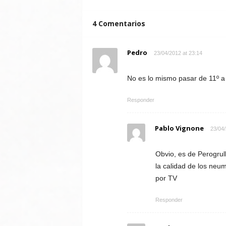
4 Comentarios
Pedro
23/04/2012 at 23:14
No es lo mismo pasar de 11º a 
Responder
Pablo Vignone
23/04/
Obvio, es de Perogru
la calidad de los neum
por TV
Responder