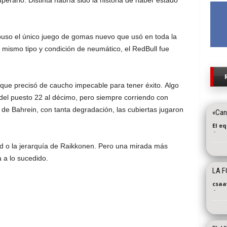
erarlo. Distinta habría sido la historia de haber estado
puso el único juego de gomas nuevo que usó en toda la
l mismo tipo y condición de neumático, el RedBull fue
ue precisó de caucho impecable para tener éxito. Algo
el puesto 22 al décimo, pero siempre corriendo con
de Bahrein, con tanta degradación, las cubiertas jugaron
«Can
El e
-
ad o la jerarquía de Raikkonen. Pero una mirada más
 a lo sucedido.
LA F
csaa
-