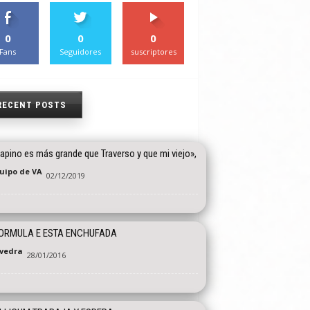
0
0
0
Fans
Seguidores
suscriptores
RECENT POSTS
apino es más grande que Traverso y que mi viejo»,
quipo de VA
02/12/2019
ORMULA E ESTA ENCHUFADA
vedra
28/01/2016