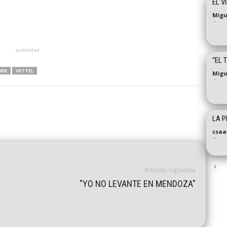
EL V
Migu
-
publicidad
“EL 
HER
VETTEL
Migu
-
LA 
csaa
-
Artículo siguiente
"YO NO LEVANTE EN MENDOZA"