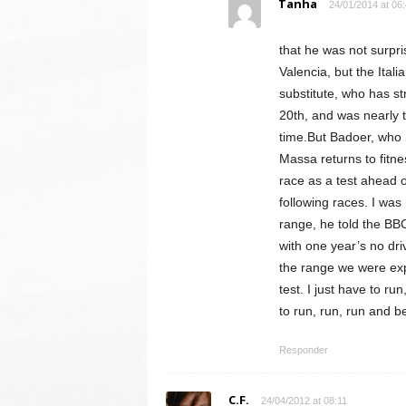
Tanha
24/01/2014 at 06
that he was not surpri
Valencia, but the Ital
substitute, who has st
20th, and was nearly 
time.But Badoer, who 
Massa returns to fitne
race as a test ahead 
following races. I was 
range, he told the BBC.
with one year’s no dr
the range we were expe
test. I just have to ru
to run, run, run and b
Responder
C.F.
24/04/2012 at 08:11