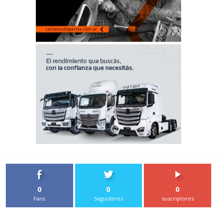
0
0
0
Fans
Seguidores
suscriptores