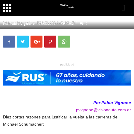
FÓRMULA 1
POR QUE VUELVE SCHUMI
Inicio
Fórmula 1
POR QUE VUELVE SCHUMI
Por
Pablo Vignone
-
06/08/2009
1802
0
publicidad
Por Pablo Vignone
pvignone@visionauto.com.ar
Diez cortas razones para justificar la vuelta a las carreras de
Michael Schumacher: