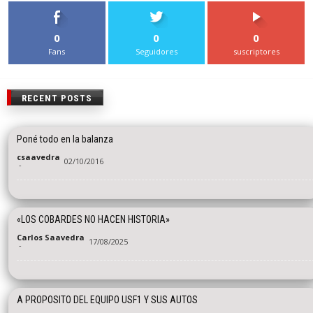
0
0
0
Fans
Seguidores
suscriptores
RECENT POSTS
Poné todo en la balanza
csaavedra
02/10/2016
-
«LOS COBARDES NO HACEN HISTORIA»
Carlos Saavedra
17/08/2025
-
A PROPOSITO DEL EQUIPO USF1 Y SUS AUTOS