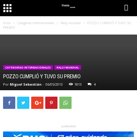
Inicio
Categorias Internacionales
Rally mundial
POZZO CUMPLIÓ Y TUVO SU
PREMIO
CATEGORIAS INTERNACIONALES
RALLY MUNDIAL
POZZO CUMPLIÓ Y TUVO SU PREMIO
Por
Miguel Sebastián
-
06/05/2013
1813
4
publicidad