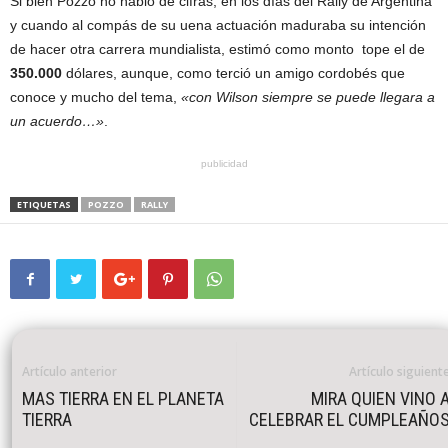
Si bien Pozzo no hablo de cifras, en los días del Rally de Argentina
y cuando al compás de su uena actuación maduraba su intención
de hacer otra carrera mundialista, estimó como monto tope el de
350.000
dólares, aunque, como terció un amigo cordobés que
conoce y mucho del tema,
«con Wilson siempre se puede llegara a
un acuerdo…»
.
publicidad
ETIQUETAS
POZZO
RALLY
Artículo anterior
Artículo siguient
MAS TIERRA EN EL PLANETA
MIRA QUIEN VINO 
TIERRA
CELEBRAR EL CUMPLEAÑO