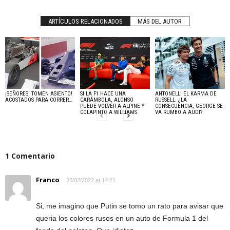
ARTÍCULOS RELACIONADOS
MÁS DEL AUTOR
¡SEÑORES, TOMEN ASIENTO!
SI LA F1 HACE UNA
ANTONELLI EL KARMA DE
ACOSTADOS PARA CORRER…
CARÁMBOLA, ALONSO
RUSSELL. ¿LA
PUEDE VOLVER A ALPINE Y
CONSECUENCIA, GEORGE SE
COLAPINTO A WILLIAMS
VA RUMBO A AUDI?
1 Comentario
Franco
25/02/2022 at 14:21
Si, me imagino que Putin se tomo un rato para avisar que
queria los colores rusos en un auto de Formula 1 del