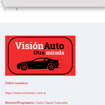
Sobre nosotros
https://www.visionauto.com.ar
Director/Propietario:
Carlos Daniel Saavedra