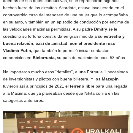
además de sus dotes conductivas, se le reprocharon algunos
hechos fuera de los circuitos. Acordate, estuvo involucrado en el
controvertido caso del manoseo de una mujer que lo acompañaba
en su auto, y también en un episodio de conducción por encima de
las velocidades máximas permitidas. A su padre
Dmitry
se le
cuestionó su fortuna construída en gran medida a su
estrecha y
buena relación, casi de amistad, con el presidente ruso
Vladimir Putin,
que también le permitió iniciar contactos
comerciales en
Bielorrusia,
su país de nacimiento hace 53 años.
No importaron mucho esos “detalles”, a una Fórmula 1 necesitada
de inversionistas y pilotos con buena billetera. Y
los Mazepin
tuvieron así a principios de 2021 el
terreno libre
para una llegada
a la Máxima, que ya planeaban desde que Nikita corría en las
categorías anteriores.