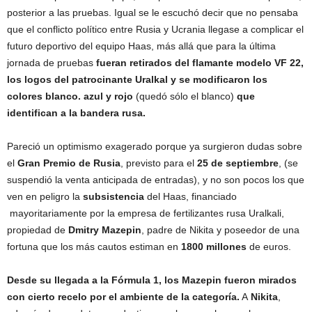
posterior a las pruebas. Igual se le escuchó decir que no pensaba
que el conflicto político entre Rusia y Ucrania llegase a complicar el
futuro deportivo del equipo Haas, más allá que para la última
jornada de pruebas
fueran retirados del flamante modelo VF 22,
los logos del patrocinante Uralkal y se modificaron los
colores blanco. azul y rojo
(quedó sólo el blanco)
que
identifican a la bandera rusa.
Pareció un optimismo exagerado porque ya surgieron dudas sobre
el
Gran Premio de Rusia
, previsto para el
25 de septiembre
, (se
suspendió la venta anticipada de entradas), y no son pocos los que
ven en peligro la
subsistencia
del Haas, financiado
mayoritariamente por la empresa de fertilizantes rusa Uralkali,
propiedad de
Dmitry Mazepin
, padre de Nikita y poseedor de una
fortuna que los más cautos estiman en
1800 millones
de euros.
Desde su llegada a la Fórmula 1, los Mazepin fueron mirados
con cierto recelo por el ambiente de la categoría.
A
Nikita
,