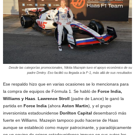
Desde las categorías promocionales, Nikita Mazepin tuvo el apoyo económico de su
padre Dmitry. Eso facilitó su llegada a la F-1, más allá de sus resultados
Ese respaldo hizo que en varias ocasiones se lo mencionara para
la compra de equipos de Fórmula 1. Se habló de
Force India,
Williams y
Haas
.
Lawrence Stroll
(padre de Lance) le ganó la
partida en
Force India
(ahora
Aston Martin
), y el grupo
inversionista estadounidense
Dorilton Capital
desembarcó más
fuerte en Williams. Mazepin tampoco pudo hacerse de Haas
aunque se estableció como mayor patrocinante, y paradójicamente
en un equipo de origen estadounidense impuso en sus autos los