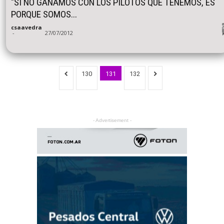
"SI NO GANAMOS CON LOS PILOTOS QUE TENEMOS, ES
PORQUE SOMOS...
csaavedra
-
27/07/2012
130
131
132
- Advertisement -