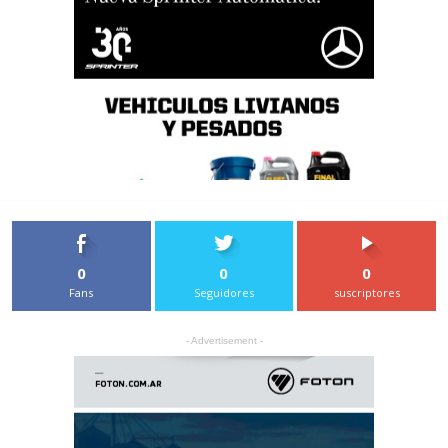
0
0
0
Fans
Seguidores
suscriptores
- Advertisement -