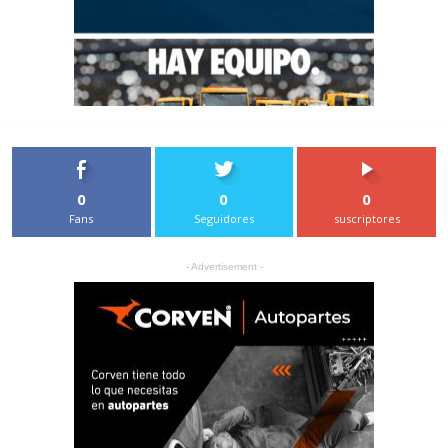
0
0
0
Fans
Seguidores
suscriptores
- Advertisement -