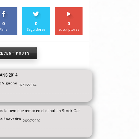
0
0
0
Fans
Seguidores
suscriptores
RECENT POSTS
ANS 2014
o Vignone
02/06/2014
s la tuvo que remar en el debut en Stock Car
os Saavedra
26/07/2020