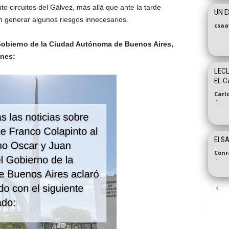
to circuitos del Gálvez, más allá que ante la tarde
UN E
n generar algunos riesgos innecesarios.
csaa
-
 Gobierno de la Ciudad Autónoma de Buenos Aires,
nes:
LECL
EL C
Carl
-
El SA
Conr
-