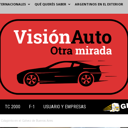
TERNACIONALES
QUÉ QUERÉS SABER
ARGENTINOS EN EL EXTERIOR
TC 2000
F-1
USUARIO Y EMPRESAS
 Colapinto en el Gálvez de Buenos Aires