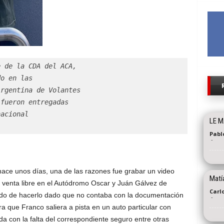
e de la CDA del ACA,
do en las
Argentina de Volantes
fueron entregadas

acional

LE M
Pabl
-
a hace unos días, una de las razones fue grabar un video
Matía
 venta libre en el Autódromo Oscar y Juán Gálvez de
Carl
ido de hacerlo dado que no contaba con la documentación
-
a que Franco saliera a pista en un auto particular con
da con la falta del correspondiente seguro entre otras