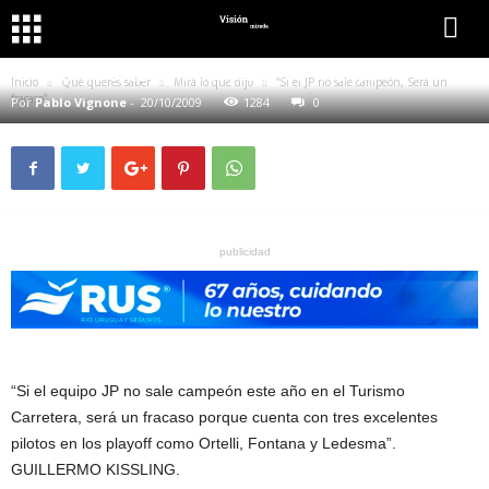
QUÉ QUERÉS SABER
MIRÁ LO QUE DIJO
“SI EL JP NO SALE CAMPEÓN, SERÁ UN FRACASO”
Inicio
Qué querés saber
Mirá lo que dijo
“Si el JP no sale campeón, Será un
fracaso”
Por
Pablo Vignone
-
20/10/2009
1284
0
publicidad
“Si el equipo JP no sale campeón este año en el Turismo
Carretera, será un fracaso porque cuenta con tres excelentes
pilotos en los playoff como Ortelli, Fontana y Ledesma”.
GUILLERMO KISSLING.