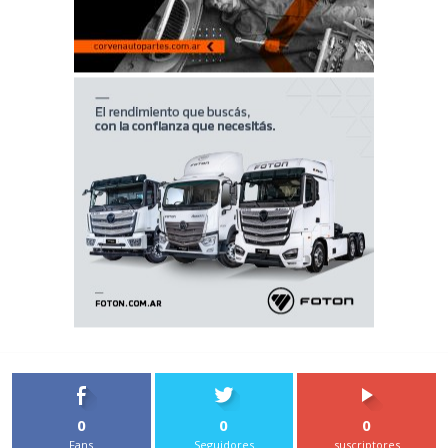
0
0
0
Fans
Seguidores
suscriptores