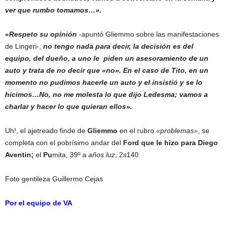
ver que rumbo tomamos…».
«Respeto su opinión
-apuntó Gliemmo sobre las manifestaciones
de Lingeri-,
no tengo nada para decir, la decisión es del
equipo, del dueño, a uno le piden un asesoramiento de un
auto y trata de no decir que «no». En el caso de Tito, en un
momento no pudimos hacerle un auto y el insistió y se lo
hi
cimos…No, no me molesta lo que dijo Ledesma; vamos a
charlar y hacer lo que quieran ellos».
Uh!, el ajetreado finde de
Gliemmo
en el rubro
«problemas»
, se
completa con el pobrísimo andar del
Ford que le hizo para Diego
Aventin;
el
Pu
mita, 39º a
años luz
, 2s140
Foto gentileza Guillermo Cejas
Por el equipo de VA