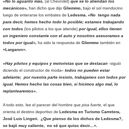
«No lo aguanto más,
(al Chevrolet)
que se lo atiendan los
mecánicos»,
han dicho que dijo
Gliemmo,
bajo el sol mendocino
luego de enterarse los embates de
Ledesma.
«No tengo nada
para decir, hemos hecho todo lo posible; estamos trabajando
con todos
(los pilotos a los que atiende)
por igual, ellos tienen
un ingeniero constante con el auto y nosotros asesoramos a
todos por igual»,
ha sido la respuesta de
Gliemmo
también en
«Largaron».
«Hay pilotos y equipos y motoristas que se destacan
-siguió
diciendo el constructor de moda
– todos no pueden estar
adelante; por nuestra parte insisto, trabajamos con todos por
igual. Hemos hecho las cosas bien, si hicimos algo mal, lo
replantearemos».
A todo esto, lee el parecer del hombre que
pisa fuerte
, el que
orienta el destino deportivo de
Ledesma en Turismo Carretera,
José Luis Lingeri. ¿Que pienso de los dichos de Ledesma?,
se bajó muy caliente, no sé que quiso decir…».