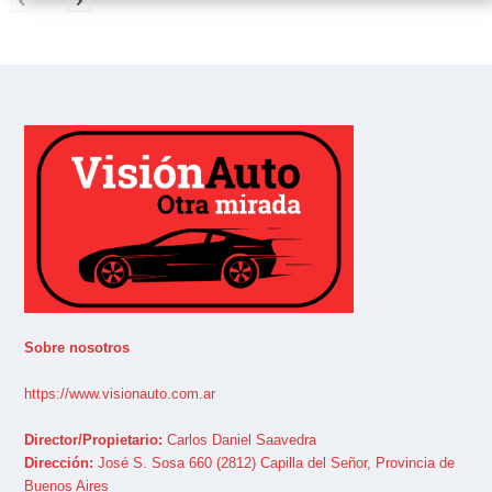
Sobre nosotros
https://www.visionauto.com.ar
Director/Propietario:
Carlos Daniel Saavedra
Dirección:
José S. Sosa 660 (2812) Capilla del Señor, Provincia de
Buenos Aires