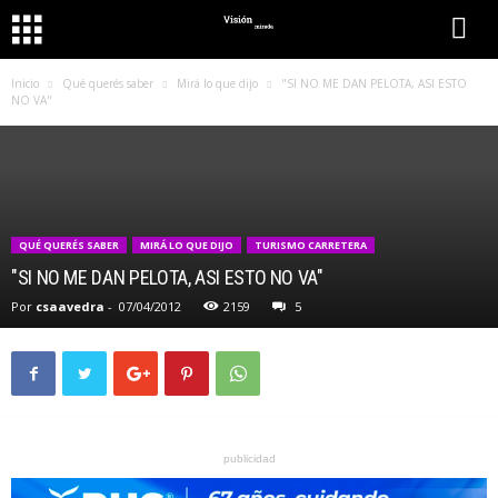
Inicio
Qué querés saber
Mirá lo que dijo
"SI NO ME DAN PELOTA, ASI ESTO
NO VA"
QUÉ QUERÉS SABER
MIRÁ LO QUE DIJO
TURISMO CARRETERA
"SI NO ME DAN PELOTA, ASI ESTO NO VA"
Por
csaavedra
-
07/04/2012
2159
5
publicidad