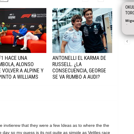
OKUL
TORO
Migu
-
 F1 HACE UNA
ANTONELLI EL KARMA DE
MBOLA, ALONSO
RUSSELL. ¿LA
 VOLVER A ALPINE Y
CONSECUENCIA, GEORGE
INTO A WILLIAMS
SE VA RUMBO A AUDI?
e invtierew that they were a few Ideas as to where the the
day so my guess is its not quite as simple as Vettles race