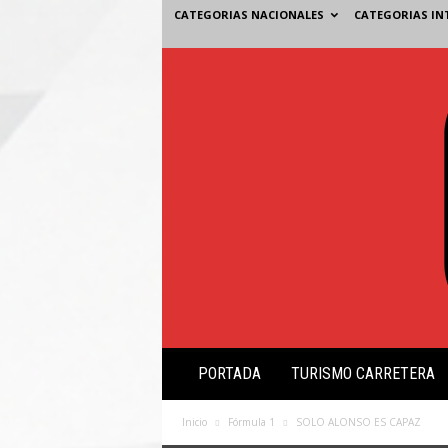
CATEGORIAS NACIONALES
CATEGORIAS IN
V
PORTADA
TURISMO CARRETERA
i
s
i
Inicio
Fórmula 1
SOLO ALONSO ES CAPAZ
ó