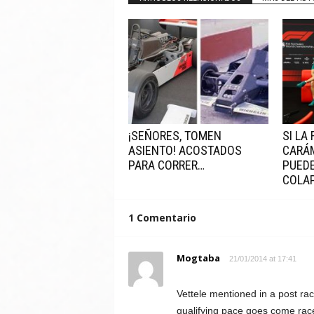
¡SEÑORES, TOMEN
SI LA
ASIENTO! ACOSTADOS
CARÁ
PARA CORRER…
PUEDE
COLAP
1 Comentario
Mogtaba
21/01/2014 at 17:41
Vettele mentioned in a post rac
qualifying pace goes come race 