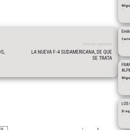
Migu
-
Emili
Carl
-
Artículo siguiente
S,
LA NUEVA F-4 SUDAMERICANA, DE QUE
SE TRATA
FRAN
ALPI
Migu
-
LOS 
El e
-
OR