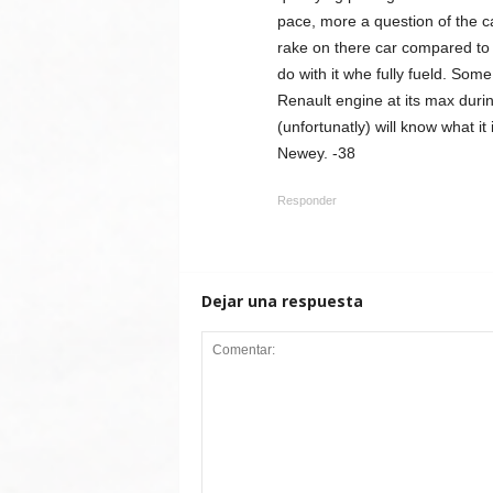
pace, more a question of the c
rake on there car compared to t
do with it whe fully fueld. Som
Renault engine at its max duri
(unfortunatly) will know what it
Newey. -38
Responder
Dejar una respuesta