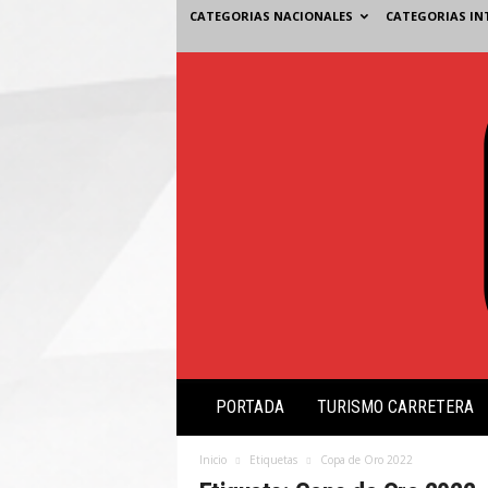
CATEGORIAS NACIONALES
CATEGORIAS IN
V
PORTADA
TURISMO CARRETERA
i
s
i
Inicio
Etiquetas
Copa de Oro 2022
ó