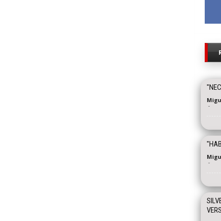
"NEC
Migu
-
"HAB
Migu
-
SILV
VER