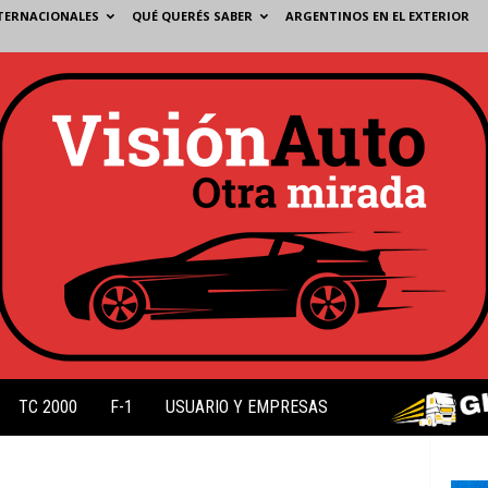
TERNACIONALES
QUÉ QUERÉS SABER
ARGENTINOS EN EL EXTERIOR
TC 2000
F-1
USUARIO Y EMPRESAS