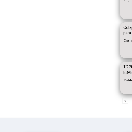
El e
-
Colap
para 
Carl
-
TC 2
ESPE
Pabl
-