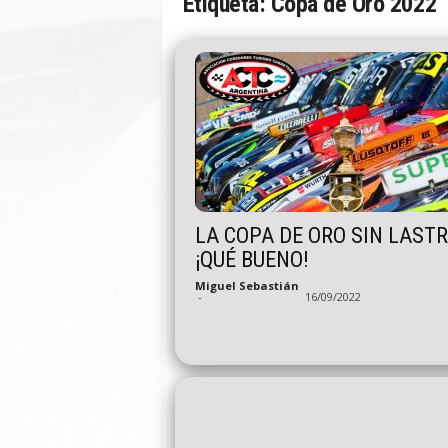
Etiqueta: Copa de Oro 2022
n
A
u
t
o
LA COPA DE ORO SIN LASTR
¡QUÉ BUENO!
Miguel Sebastián
-
16/09/2022