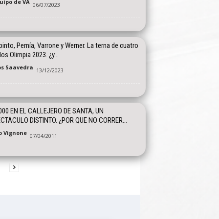
quipo de VA
06/07/2023
into, Pernía, Varrone y Werner. La terna de cuatro
los Olimpia 2023. ¿y...
os Saavedra
13/12/2023
000 EN EL CALLEJERO DE SANTA, UN
CTACULO DISTINTO. ¿POR QUE NO CORRER...
o Vignone
07/04/2011