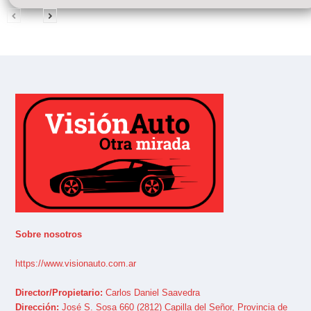
Sobre nosotros
https://www.visionauto.com.ar
Director/Propietario:
Carlos Daniel Saavedra
Dirección:
José S. Sosa 660 (2812) Capilla del Señor, Provincia de