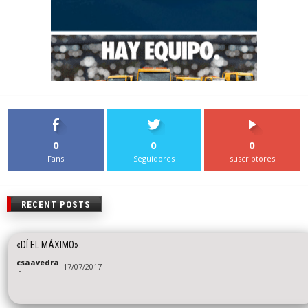
0
0
0
Fans
Seguidores
suscriptores
RECENT POSTS
«DÍ EL MÁXIMO».
csaavedra
17/07/2017
-