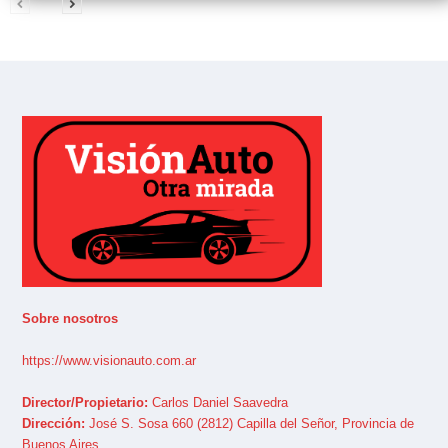
Sobre nosotros
https://www.visionauto.com.ar
Director/Propietario:
Carlos Daniel Saavedra
Dirección:
José S. Sosa 660 (2812) Capilla del Señor, Provincia de
Buenos Aires