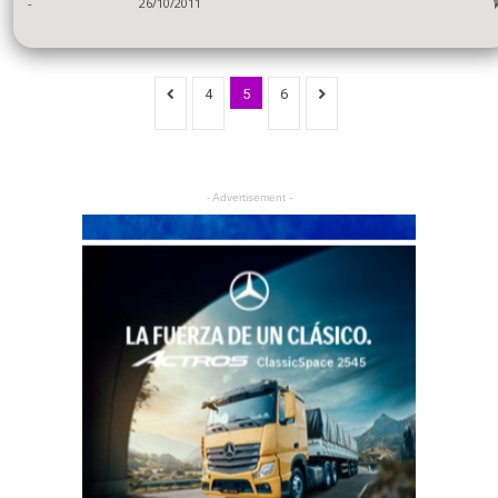
-
26/10/2011
4
5
6
- Advertisement -