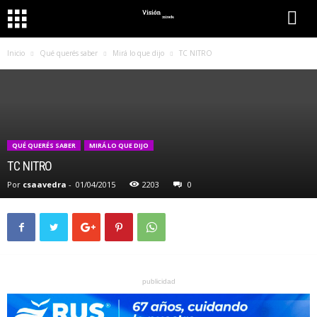
Inicio
Qué querés saber
Mirá lo que dijo
TC NITRO
QUÉ QUERÉS SABER
MIRÁ LO QUE DIJO
TC NITRO
Por
csaavedra
-
01/04/2015
2203
0
publicidad