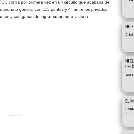
TCC corría por primera vez en un circuito que acababa de
-
mpeonato general con 113 puntos y 4° entre los privados.
untos y con ganas de lograr su primera victoria.
NO E
Cris
-
NI E
PELÍ
csaa
-
EL M
Pabl
-
publicidad