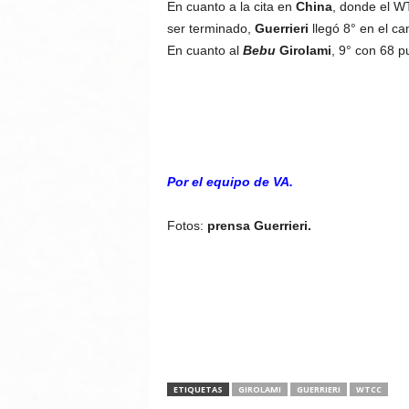
En cuanto a la cita en
China
, donde el W
ser terminado,
Guerrieri
llegó 8° en el ca
En cuanto al
Bebu
Girolami
, 9° con 68 p
Por el equipo de VA.
Fotos:
prensa Guerrieri.
ETIQUETAS
GIROLAMI
GUERRIERI
WTCC