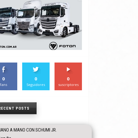
0
0
0
Fans
Seguidores
suscriptores
RECENT POSTS
ANO A MANO CON SCHUMI JR.
tian Re