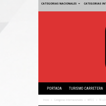
CATEGORIAS NACIONALES
CATEGORIAS IN
V
PORTADA
TURISMO CARRETERA
i
s
i
Inicio
Categorias Internacionales
WTCC
TE LO
ó