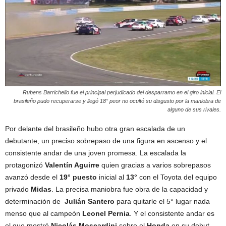
Rubens Barrichello fue el principal perjudicado del desparramo en el giro inicial. El
brasileño pudo recuperarse y llegó 18° peor no ocultó su disgusto por la maniobra de
alguno de sus rivales.
Por delante del brasileño hubo otra gran escalada de un
debutante, un preciso sobrepaso de una figura en ascenso y el
consistente andar de una joven promesa. La escalada la
protagonizó
Valentín Aguirre
quien gracias a varios sobrepasos
avanzó desde el
19° puesto
inicial al
13°
con el Toyota del equipo
privado
Midas
. La precisa maniobra fue obra de la capacidad y
determinación de
Julián Santero
para quitarle el 5° lugar nada
menso que al campeón
Leonel Pernia
. Y el consistente andar es
el que mostró
Nicolás Moscardini
sobre el
Honda
en su debut