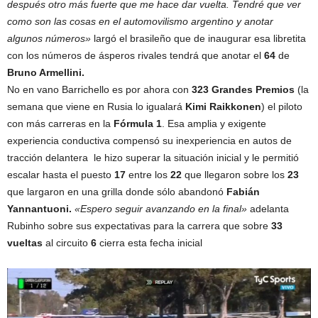
después otro más fuerte que me hace dar vuelta. Tendré que ver
como son las cosas en el automovilismo argentino y anotar
algunos números»
largó el brasileño que de inaugurar esa libretita
con los números de ásperos rivales tendrá que anotar el
64
de
Bruno Armellini.
No en vano Barrichello es por ahora con
323 Grandes Premios
(la
semana que viene en Rusia lo igualará
Kimi Raikkonen
) el piloto
con más carreras en la
Fórmula 1
. Esa amplia y exigente
experiencia conductiva compensó su inexperiencia en autos de
tracción delantera le hizo superar la situación inicial y le permitió
escalar hasta el puesto
17
entre los
22
que llegaron sobre los
23
que largaron en una grilla donde sólo abandonó
Fabián
Yannantuoni.
«Espero seguir avanzando en la final»
adelanta
Rubinho sobre sus expectativas para la carrera que sobre
33
vueltas
al circuito
6
cierra esta fecha inicial