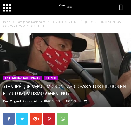
Inicio
Categorías Nacionales
TC 2000
«TENDRÉ QUE VER COMO SON LAS
COSAS Y LOS PILOTOS EN EL...
CATEGORÍAS NACIONALES
TC 2000
«TENDRÉ QUE VER COMO SON LAS COSAS Y LOS PILOTOS EN
EL AUTOMOVILISMO ARGENTNO»
Por
Miguel Sebastián
-
18/09/2020
1745
0