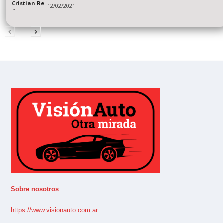
Cristian Re
12/02/2021
-
Sobre nosotros
https://www.visionauto.com.ar