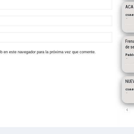
ACA
csaa
-
Fren
de s
eb en este navegador para la próxima vez que comente.
Pablo
-
NUE
csaa
-