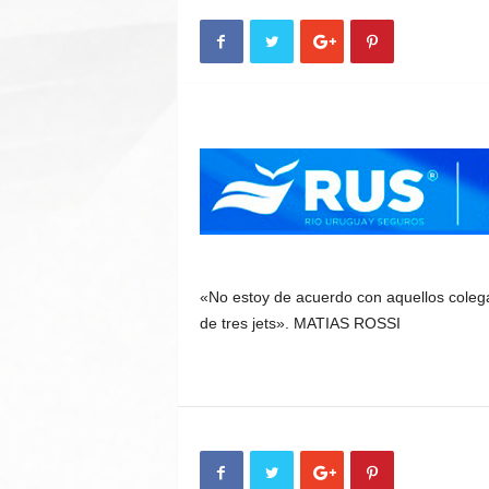
n
A
u
t
o
«No estoy de acuerdo con aquellos cole
de tres jets». MATIAS ROSSI