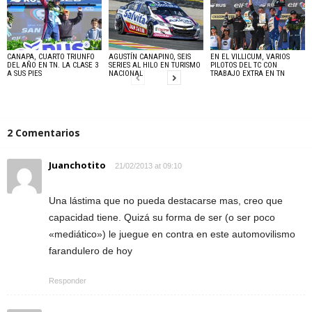
CANAPA, CUARTO TRIUNFO
AGUSTÍN CANAPINO, SEIS
EN EL VILLICUM, VARIOS
DEL AÑO EN TN. LA CLASE 3
SERIES AL HILO EN TURISMO
PILOTOS DEL TC CON
A SUS PIES
NACIONAL
TRABAJO EXTRA EN TN
2 Comentarios
Juanchotito
21/02/2013 at 09:10
Una lástima que no pueda destacarse mas, creo que
capacidad tiene. Quizá su forma de ser (o ser poco
«mediático») le juegue en contra en este automovilismo
farandulero de hoy
Responder