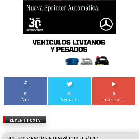
0
0
0
Fans
Seguidores
suscriptores
RECENT POSTS
SI NO HAY GARANTÍAS, NO HABRÁ TC EN EL GÁLVEZ