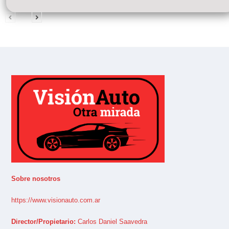
Sobre nosotros
https://www.visionauto.com.ar
Director/Propietario:
Carlos Daniel Saavedra