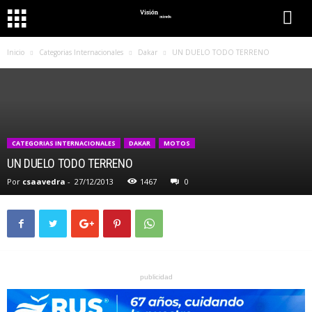
Inicio
Categorias Internacionales
Dakar
UN DUELO TODO TERRENO
CATEGORIAS INTERNACIONALES
DAKAR
MOTOS
UN DUELO TODO TERRENO
Por
csaavedra
-
27/12/2013
1467
0
publicidad