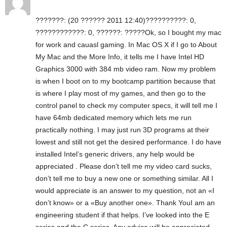
???????: (20 ?????? 2011 12:40)??????????: 0,
????????????: 0, ??????: ?????Ok, so I bought my mac
for work and cauasl gaming. In Mac OS X if I go to About
My Mac and the More Info, it tells me I have Intel HD
Graphics 3000 with 384 mb video ram. Now my problem
is when I boot on to my bootcamp partition because that
is where I play most of my games, and then go to the
control panel to check my computer specs, it will tell me I
have 64mb dedicated memory which lets me run
practically nothing. I may just run 3D programs at their
lowest and still not get the desired performance. I do have
installed Intel’s generic drivers, any help would be
appreciated . Please don’t tell me my video card sucks,
don’t tell me to buy a new one or something similar. All I
would appreciate is an answer to my question, not an «I
don’t know» or a «Buy another one». Thank YouI am an
engineering student if that helps. I’ve looked into the E
series and the C series. Any advice will be appreciated