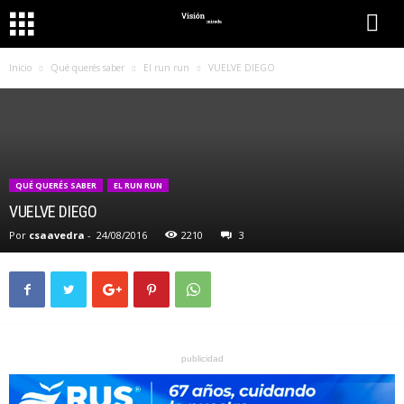
Inicio
Qué querés saber
El run run
VUELVE DIEGO
QUÉ QUERÉS SABER
EL RUN RUN
VUELVE DIEGO
Por
csaavedra
-
24/08/2016
2210
3
publicidad