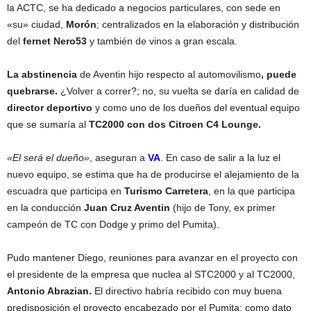
la ACTC, se ha dedicado a negocios particulares, con sede en
«su» ciudad,
Morón
; centralizados en la elaboración y distribución
del
fernet Nero53
y también de vinos a gran escala.
La abstinencia
de Aventin hijo respecto al automovilismo
, puede
quebrarse.
¿Volver a correr?; no, su vuelta se daría en calidad de
director deportivo
y como uno de los dueños del eventual equipo
que se sumaría al
TC2000 con dos Citroen C4 Lounge.
«El será el dueño»
, aseguran a
VA
. En caso de salir a la luz el
nuevo equipo, se estima que ha de producirse el alejamiento de la
escuadra que participa en
Turismo Carretera
, en la que participa
en la conducción
Juan Cruz Aventin
(hijo de Tony, ex primer
campeón de TC con Dodge y primo del Pumita).
Pudo mantener Diego, reuniones para avanzar en el proyecto con
el presidente de la empresa que nuclea al STC2000 y al TC2000,
Antonio Abrazian.
El directivo habría recibido con muy buena
predisposición el proyecto encabezado por el Pumita; como dato