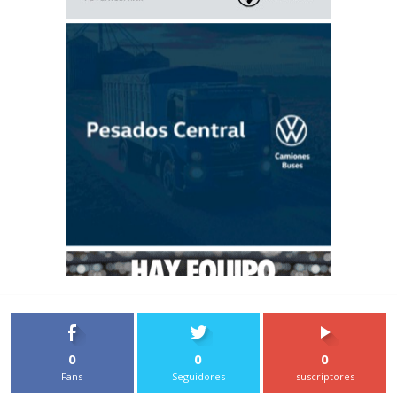
0
0
0
Fans
Seguidores
suscriptores