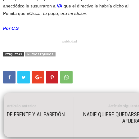
anecdótico le susurraron a
VA
que el directivo le habría dicho al
Pumita que
«Oscar, tu papá, era mi ídolo».
Por C.S
publicidad
ETIQUETAS
NUEVOS EQUIPOS
Artículo anterior
Artículo siguient
DE FRENTE Y AL PAREDÓN
NADIE QUIERE QUEDARS
AFUER