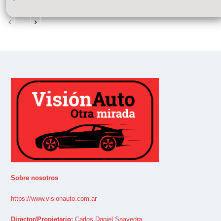
Sobre nosotros
https://www.visionauto.com.ar
Director/Propietario:
Carlos Daniel Saavedra