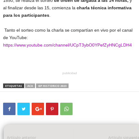
1850, se realiza el sorteo
de orden de largada a las 14 horas,
y
al finalizar desde las 15, comienza la
charla técnica informativa
para los participantes
.
Tanto el sorteo como la charla se compartían en vivo por el canal
de YouTube:
https://www.youtube.com/channel/UCpT3ybO0YPefZyHNCgLDH4
publicidad
ETIQUETAS
ACA
GP HISTORICO 2023
Artículo anterior
Artículo siguient