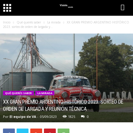
Inicio
Qué querés saber
La mirada
XX GRAN PREMIO ARGENTINO HISTÓRICO
2023. sorteo de orden de largada y...
QUÉ QUERÉS SABER
LA MIRADA
XX GRAN PREMIO ARGENTINO HISTÓRICO 2023. SORTEO DE
ORDEN DE LARGADA Y REUNIÓN TÉCNICA
Por
El equipo de VA
-
05/09/2023
1825
0