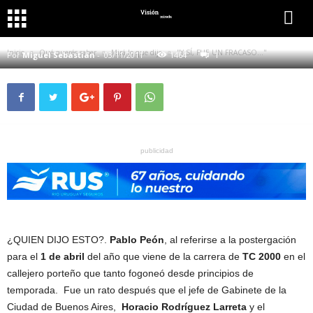
QUÉ QUERÉS SABER
MIRÁ LO QUE DIJO
"Y SÍ, FUE UN FRACASO…"
Inicio
Qué querés saber
Mirá lo que dijo
"Y SÍ, FUE UN FRACASO…"
Por
Miguel Sebastián
-
03/11/2011
1464
1
publicidad
¿QUIEN DIJO ESTO?.
Pablo Peón
, al referirse a la postergación
para el
1 de abril
del año que viene de la carrera de
TC 2000
en el
callejero porteño que tanto fogoneó desde principios de
temporada. Fue un rato después que el jefe de Gabinete de la
Ciudad de Buenos Aires,
Horacio Rodríguez Larreta
y el