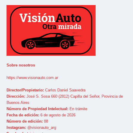
Sobre nosotros
https://www.visionauto.com.ar
Director/Propietario:
Carlos Daniel Saavedra
Dirección:
José S. Sosa 660 (2812) Capilla del Señor, Provincia de
Buenos Aires
Número de Propiedad Intelectual:
En trámite
Fecha de edición:
6 de agosto de 2026
Número de edición:
88
Instagram:
@visionauto_arg