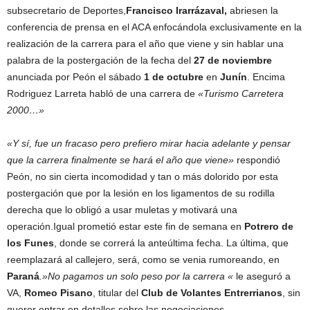
subsecretario de Deportes,
Francisco Irarrázaval,
abriesen la
conferencia de prensa en el ACA enfocándola exclusivamente en la
realización de la carrera para el año que viene y sin hablar una
palabra de la postergación de la fecha del
27 de noviembre
anunciada por Peón el sábado
1 de octubre
en
Junín
. Encima
Rodriguez Larreta habló de una carrera de
«Turismo Carretera
2000…»
«Y sí, fue un fracaso pero prefiero mirar hacia adelante y pensar
que la carrera finalmente se hará el año que viene»
respondió
Peón, no sin cierta incomodidad y tan o más dolorido por esta
postergación que por la lesión en los ligamentos de su rodilla
derecha que lo obligó a usar muletas y motivará una
operación.Igual prometió estar este fin de semana en
Potrero de
los
Funes
, donde se correrá la anteúltima fecha. La última, que
reemplazará al callejero, será, como se venia rumoreando, en
Paraná
.»No pagamos un solo
peso por la carrera «
le aseguró a
VA,
Romeo Pisano
, titular del
Club de
Volantes Entrerrianos
, sin
querer entrar en detalles sobre las negociaciones.