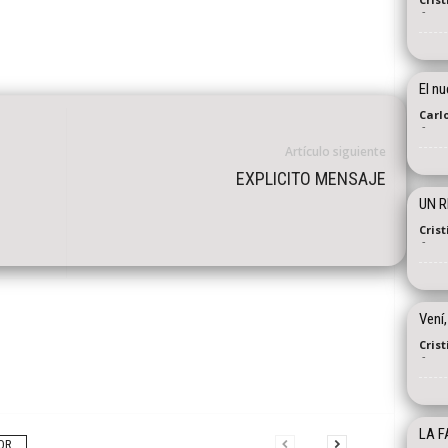
-
El nu
Carl
-
Artículo siguiente
EXPLICITO MENSAJE
UN R
Cris
-
Vení
Cris
-
LA F
OR