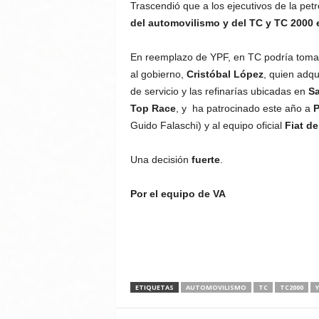
Trascendió que a los ejecutivos de la petr
del automovilismo y del TC y TC 2000 e
En reemplazo de YPF, en TC podría toma
al gobierno,
Cristóbal López
, quien adqu
de servicio y las refinarías ubicadas en
Sa
Top Race
, y ha patrocinado este año a
P
Guido Falaschi) y al equipo oficial
Fiat de
Una decisión
fuerte
.
Por el equipo de VA
ETIQUETAS
AUTOMOVILISMO
TC
TC2000
Y