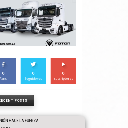
0
0
0
Fans
Seguidores
suscriptores
RECENT POSTS
NIÓN HACE LA FUERZA
tian Re