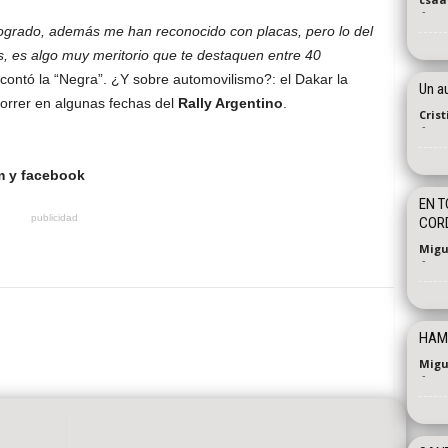
-
logrado, además me han reconocido con placas, pero lo del
s, es algo muy meritorio que te destaquen entre 40
contó la “Negra”. ¿Y sobre automovilismo?: el Dakar la
Un au
orrer en algunas fechas del
Rally Argentino
.
Cris
-
 y facebook
EN T
publicidad
COR
Migu
-
HAM
Migu
-