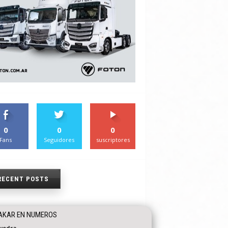
0
0
0
Fans
Seguidores
suscriptores
RECENT POSTS
DAKAR EN NUMEROS
vedra