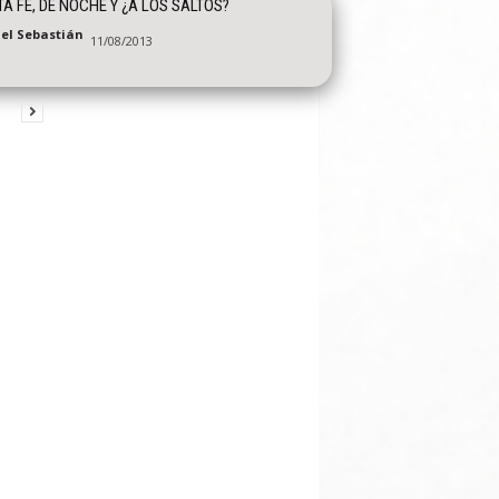
A FE, DE NOCHE Y ¿A LOS SALTOS?
el Sebastián
11/08/2013