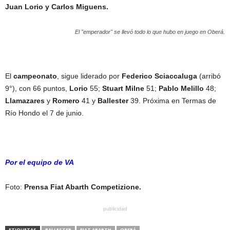
Juan Lorio y Carlos Miguens.
El "emperador" se llevó todo lo que hubo en juego en Oberá.
El
campeonato
, sigue liderado por
Federico Sciaccaluga
(arribó
9°), con 66 puntos,
Lorio
55;
Stuart Milne
51;
Pablo Melillo
48;
Llamazares
y
Romero
41 y
Ballester
39. Próxima en Termas de
Río Hondo el 7 de junio.
Por el equipo de VA
Foto:
Prensa Fiat Abarth Competizione.
publicidad
ETIQUETAS
BALLESTER
FIAT ABARTH
OBERÁ