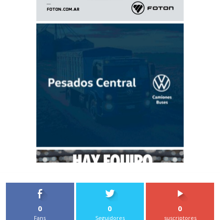
0
0
0
Fans
Seguidores
suscriptores