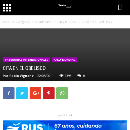
Inicio
Categorias Internacionales
Rally mundial
CITA EN EL OBELISCO
CATEGORIAS INTERNACIONALES
RALLY MUNDIAL
CITA EN EL OBELISCO
Por
Pablo Vignone
-
22/05/2011
1393
0
publicidad