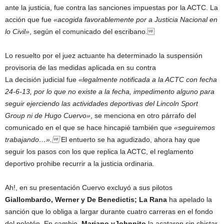
ante la justicia, fue contra las sanciones impuestas por la ACTC. La
acción que fue
«acogida favorablemente por a Justicia Nacional en
lo Civil»
, según el comunicado del escribano.
Lo resuelto por el juez actuante ha determinado la suspensión
provisoria de las medidas aplicada en su contra
La decisión judicial fue
«legalmente notificada a la ACTC con fecha
24-6-13, por lo que no existe a la fecha, impedimento alguno para
seguir ejerciendo las actividades deportivas del Lincoln Sport
Group ni de Hugo Cuervo»
, se menciona en otro párrafo del
comunicado en el que se hace hincapié también que
«seguiremos
trabajando…».
El entuerto se ha agudizado, ahora hay que
seguir los pasos con los que replica la ACTC, el reglamento
deportivo prohibe recurrir a la justicia ordinaria.
Ah!, en su presentación Cuervo excluyó a sus pilotos
Giallombardo, Werner y De Benedictis; La Rana
ha apelado la
sanción que lo obliga a largar durante cuatro carreras en el fondo
del pelotón. En cambio,
Mariano yJohnnito
la acataron sin chistar.