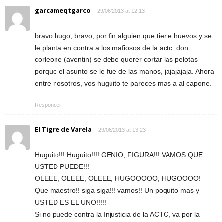
garcameqtgarco
29/06/2013 at 12:13
bravo hugo, bravo, por fin alguien que tiene huevos y se
le planta en contra a los mafiosos de la actc. don
corleone (aventin) se debe querer cortar las pelotas
porque el asunto se le fue de las manos, jajajajaja. Ahora
entre nosotros, vos huguito te pareces mas a al capone.
Responder
El Tigre de Varela
29/06/2013 at 13:23
Huguito!!! Huguito!!!! GENIO, FIGURA!!! VAMOS QUE
USTED PUEDE!!!
OLEEE, OLEEE, OLEEE, HUGOOOOO, HUGOOOO!
Que maestro!! siga siga!!! vamos!! Un poquito mas y
USTED ES EL UNO!!!!!
Si no puede contra la Injusticia de la ACTC, va por la