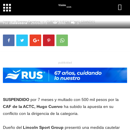
TURISMO CARRETERA
CUERVO JUEGA FICHAS GRANDES
Inicio
Turismo Carretera
CUERVO JUEGA FICHAS GRANDES
Por
csaavedra
-
29/06/2013
2065
5
publicidad
SUSPENDIDO
por 7 meses y multado con 500 mil pesos por la
CAF de la ACTC, Hugo Cuervo
ha subido la apuesta en su
conflicto con la dirigencia de la categoria.
Dueño del
Lincoln Sport Group
presentó una medida cautelar