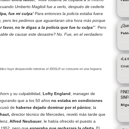
-
cuando Umberto Maglioli fue a verlo, después de cederle
lpa, fue mi culpa’
Para entonces la policía estaba fuera
lo, pero les pedimos que aguantaran otra hora más porque
¿Que
r favor, no le digas a la policía que fue tu culpa’
”.
Pero
Pablo
able de causar este desastre? No. Fue, en el verdadero
-
«La 
Cris
úblico huye despavorido mientras el 300SLR se consume en una hoguera.
-
FINE
thorn y su culpabilidad,
Lofty England
, manager de
SINF
segurando que a los 50 años
no estaba en condiciones
Migu
 acusó de
haberse dejado dominar por el pánico
; la
-
haut,
director técnico de Mercedes, reveló más tarde que
Benz,
Alfred Neubauer
, le había ofrecido el puesto a
 1952, pero que
esperaba que rechazara la oferta
. El