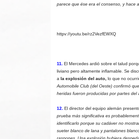
parece que ése era el consenso, y hace a
httpv://youtu.be/rz2VezfEWXQ
11.
El Mercedes ardió sobre el talud porq
liviano pero altamente inflamable. Se dis
a
la explosión del auto,
lo que no ocurr
Automobile Club (del Oeste) confirmó qu
heridas fueron producidas por partes del 
12.
El director del equipo alemán present
prueba más significativa es probablement
identificarlo porque su cadáver no mostra
sueter blanco de lana y pantalones blan
raspones. Una explosión hubiera despedaz