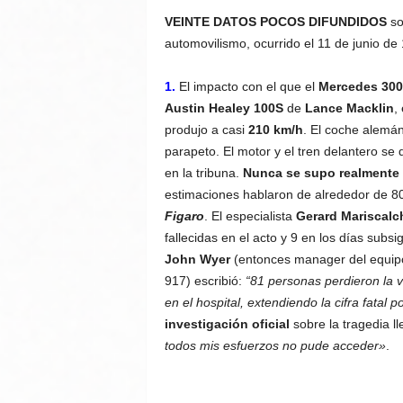
VEINTE DATOS POCOS DIFUNDIDOS
sob
automovilismo, ocurrido el 11 de junio de
1.
El impacto con el que el
Mercedes 30
Austin Healey 100S
de
Lance Macklin
,
produjo a casi
210 km/h
. El coche alemán
parapeto. El motor y el tren delantero se 
en la tribuna.
Nunca se supo realmente l
estimaciones hablaron de alrededor de 80 
Figaro
. El especialista
Gerard Mariscalc
fallecidas en el acto y 9 en los días subsi
John Wyer
(entonces manager del equipo 
917) escribió:
“81 personas perdieron la 
en el hospital, extendiendo la cifra fatal 
investigación oficial
sobre la tragedia l
todos mis esfuerzos no pude acceder»
.