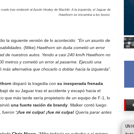
elo tras embestir al Austin Healey de Macklin. A la izquierda, el Jaguar de
Hawthorn se encamina a los boxes.
dio la siguiente versión de lo acontecido:
“En un asunto de
nsabilidades
. (Mike)
Hawthorn sin duda cometió un error
idad de nuestros autos. Yendo a casi 240 km/h Hawthorn no
00 metros y cometió un error al pasarme. Ejecutó una
más alternativa que chocarlo o doblar hacia la izquierda”
.
thorn
disparó la tragedia con
su inesperada frenada
 bajó de su Jaguar tras el accidente y escapó hacia el
ánico que más tarde sería propietario de un equipo de F-1, lo
sirvió
una fuerte ración de brandy
. Walker contó luego:
, fueron
‘¡fue mi culpa! ¡fue mi culpa!
Quería parar antes
UN H
ordado
Chris Nixon
,
“Mike todavía se culpaba a sí mismo
Pabl