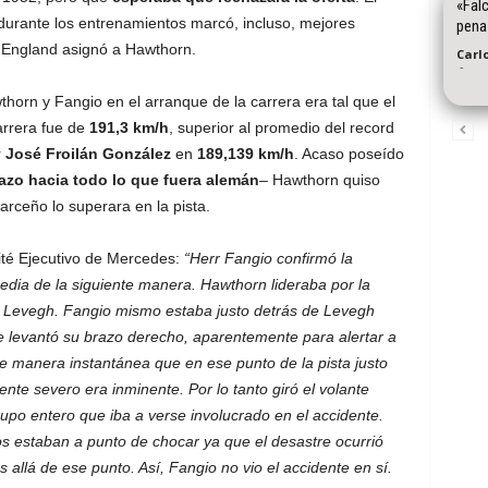
«Falc
durante los entrenamientos marcó, incluso, mejores
pena
e England asignó a Hawthorn.
Carl
-
orn y Fangio en el arranque de la carrera era tal que el
arrera fue de
191,3 km/h
, superior al promedio del record
r
José Froilán González
en
189,139 km/h
. Acaso poseído
azo hacia todo lo que fuera alemán
– Hawthorn quiso
rceño lo superara en la pista.
ité Ejecutivo de Mercedes:
“Herr Fangio confirmó la
edia de la siguiente manera. Hawthorn lideraba por la
 a Levegh. Fangio mismo estaba justo detrás de Levegh
 levantó su brazo derecho, aparentemente para alertar a
e manera instantánea que en ese punto de la pista justo
ente severo era inminente. Por lo tanto giró el volante
rupo entero que iba a verse involucrado en el accidente.
s estaban a punto de chocar ya que el desastre ocurrió
allá de ese punto. Así, Fangio no vio el accidente en sí.