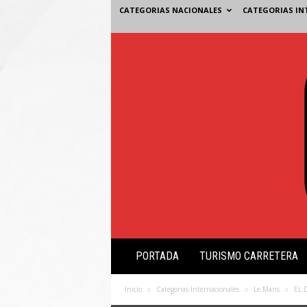
CATEGORIAS NACIONALES
CATEGORIAS IN
V
PORTADA
TURISMO CARRETERA
i
s
i
Inicio
Categorias Internacionales
Le Mans
EL 
ó