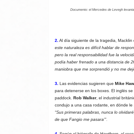
Documento: el Mercedes de Levegh levanta vu
2.
Al día siguiente de la tragedia, Macklin 
este naturaleza es difícil hablar de respo
pero la real responsabilidad fue la veloc
podía haber frenado a una distancia de 2
maniobra que me sorprendió y no me dejó 
3.
Las evidencias sugieren que
Mike Haw
para detenerse en los boxes. El inglés se
paddock.
Rob Walker
, el industrial brit
condujo a una casa rodante, en dónde le 
“Sus primeras palabras, nunca lo olvidaré
de que Fangio me pasara’”
.
4.
Según el biógrafo de Hawthorn, el rec