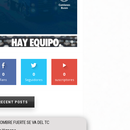
0
0
0
Fans
Seguidores
suscriptores
RECENT POSTS
OMBRE FUERTE SE VA DEL TC
o Vignone