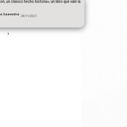
on, un clásico hecho historia», un libro que vale la
os Saavedra
28/11/2021