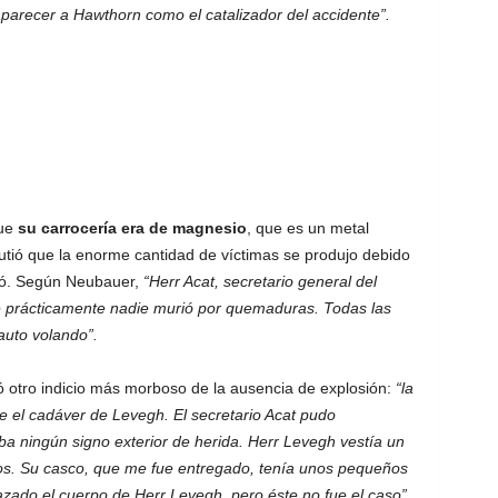
parecer a Hawthorn como el catalizador del accidente”.
ue
su carrocería era de magnesio
, que es un metal
cutió que la enorme cantidad de víctimas se produjo debido
ió. Según Neubauer,
“Herr Acat, secretario general del
e prácticamente nadie murió por quemaduras. Todas las
auto volando”.
ó otro indicio más morboso de la ausencia de explosión:
“la
e el cadáver de Levegh. El secretario Acat pudo
ba ningún signo exterior de herida. Herr Levegh vestía un
cos. Su casco, que me fue entregado, tenía unos pequeños
ado el cuerpo de Herr Levegh, pero éste no fue el caso”.