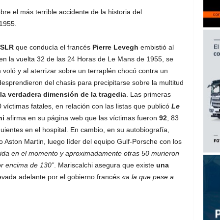
re el más terrible accidente de la historia del
 1955.
0SLR
que conducía el francés
Pierre Levegh
embistió al
 en la vuelta 32 de las 24 Horas de Le Mans de 1955, se
 voló y al aterrizar sobre un terraplén chocó contra un
desprendieron del chasis para precipitarse sobre la multitud
a verdadera dimensión de la tragedia
. Las primeras
víctimas fatales, en relación con las listas que publicó
Le
hi
afirma en su página web que las víctimas fueron
92
, 83
guientes en el hospital. En cambio, en su autobiografía,
Aston Martin, luego líder del equipo Gulf-Porsche con los
vida en el momento y aproximadamente otras 50 murieron
por encima de 130”
. Mariscalchi asegura que existe
una
levada adelante por el gobierno francés
«a la que pese a