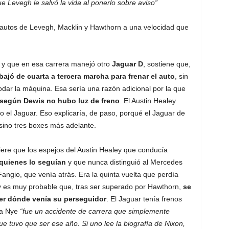
 Levegh le salvó la vida al ponerlo sobre aviso”
autos de Levegh, Macklin y Hawthorn a una velocidad que
r y que en esa carrera manejó otro
Jaguar D
, sostiene que,
bajó de cuarta a tercera marcha para frenar el auto
, sin
ar la máquina. Esa sería una razón adicional por la que
según Dewis no hubo luz de freno
. El Austin Healey
 el Jaguar. Eso explicaría, de paso, porqué el Jaguar de
sino tres boxes más adelante.
ere que los espejos del Austin Healey que conducía
quienes lo seguían
y que nunca distinguió al Mercedes
Fangio, que venía atrás. Era la quinta vuelta que perdía
y es muy probable que, tras ser superado por Hawthorn,
se
ver dónde venía su perseguidor
. El Jaguar tenía frenos
ra Nye
“fue un accidente de carrera que simplemente
e tuvo que ser ese año. Si uno lee la biografía de Nixon,