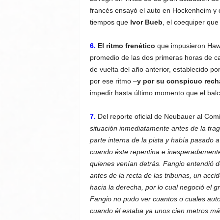
francés ensayó el auto en Hockenheim y 
tiempos que
Ivor Bueb
, el coequiper qu
6.
El ritmo frenético
que impusieron Hawth
promedio de las dos primeras horas de c
de vuelta del año anterior, establecido po
por ese ritmo –
y por su conspicuo rech
impedir hasta último momento que el balca
7.
Del reporte oficial de Neubauer al Com
situación inmediatamente antes de la trag
parte interna de la pista y había pasado
cuando éste repentina e inesperadamente
quienes venían detrás. Fangio entendió d
antes de la recta de las tribunas, un accid
hacia la derecha, por lo cual negoció el g
Fangio no pudo ver cuantos o cuales auto
cuando él estaba ya unos cien metros más 