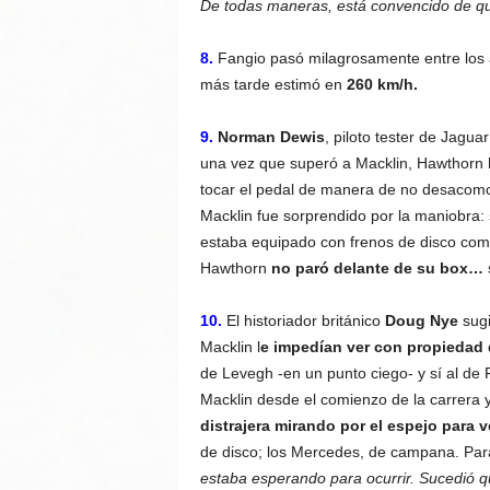
De todas maneras, está convencido de que
8.
Fangio pasó milagrosamente entre los 
más tarde estimó en
260 km/h.
9.
Norman Dewis
, piloto tester de Jagua
una vez que superó a Macklin, Hawthorn
tocar el pedal de manera de no desacomod
Macklin fue sorprendido por la maniobra:
estaba equipado con frenos de disco como
Hawthorn
no paró delante de su box…
10.
El historiador británico
Doug Nye
sugi
Macklin l
e impedían ver con propiedad 
de Levegh -en un punto ciego- y sí al de 
Macklin desde el comienzo de la carrera 
distrajera mirando por el espejo para 
de disco; los Mercedes, de campana. Pa
estaba esperando para ocurrir. Sucedió qu