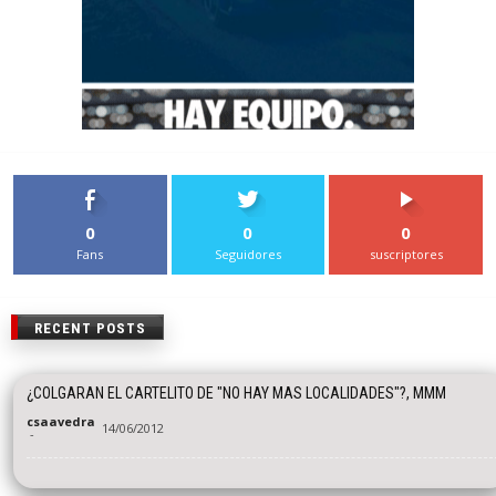
0
0
0
Fans
Seguidores
suscriptores
RECENT POSTS
¿COLGARAN EL CARTELITO DE "NO HAY MAS LOCALIDADES"?, MMM
csaavedra
14/06/2012
-