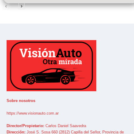
Sobre nosotros
https://www.visionauto.com.ar
Director/Propietario:
Carlos Daniel Saavedra
Dirección:
José S. Sosa 660 (2812) Capilla del Señor, Provincia de