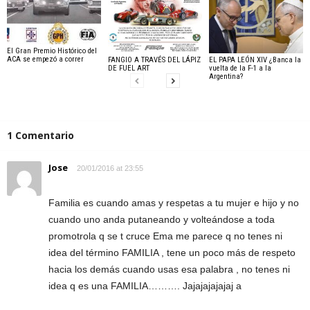
El Gran Premio Histórico del
ACA se empezó a correr
FANGIO A TRAVÉS DEL LÁPIZ
EL PAPA LEÓN XIV ¿Banca la
DE FUEL ART
vuelta de la F-1 a la
Argentina?
1 Comentario
Jose
20/01/2016 at 23:55
Familia es cuando amas y respetas a tu mujer e hijo y no
cuando uno anda putaneando y volteándose a toda
promotrola q se t cruce Ema me parece q no tenes ni
idea del término FAMILIA , tene un poco más de respeto
hacia los demás cuando usas esa palabra , no tenes ni
idea q es una FAMILIA………. Jajajajajajaj a