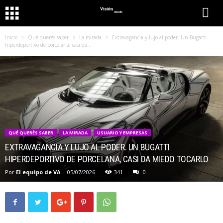
Inicio
Qué querés saber
La mirada
Extravagancia y lujo al poder. Un Bugatti
hiperdeportivo de porcelana, casi da...
QUÉ QUERÉS SABER
LA MIRADA
USUARIO Y EMPRESAS
EXTRAVAGANCIA Y LUJO AL PODER. UN BUGATTI
HIPERDEPORTIVO DE PORCELANA, CASI DA MIEDO TOCARLO
Por
El equipo de VA
-
05/07/2026
341
0