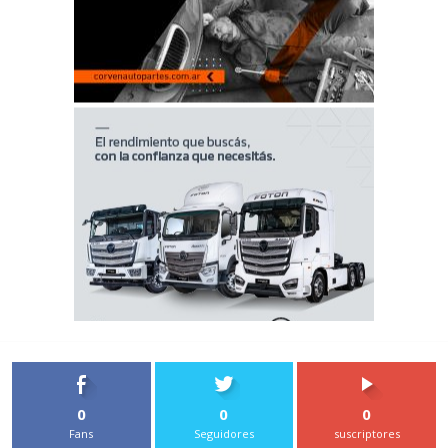
0
0
0
Fans
Seguidores
suscriptores