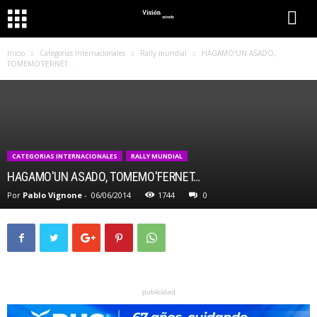
Inicio
Categorias Internacionales
Rally mundial
HAGAMO'UN ASADO,
TOMEMO'FERNET…
CATEGORIAS INTERNACIONALES
RALLY MUNDIAL
HAGAMO'UN ASADO, TOMEMO'FERNET…
Por
Pablo Vignone
-
06/06/2014
1744
0
publicidad