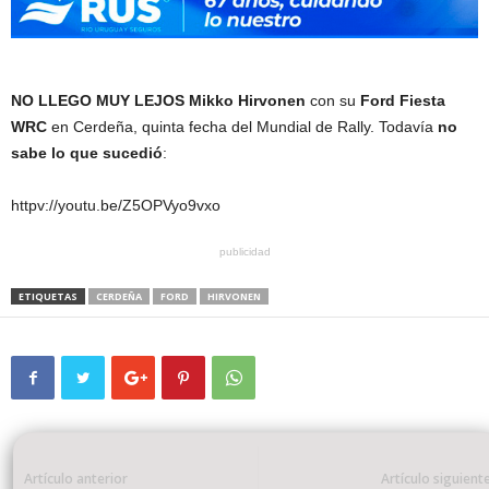
NO LLEGO MUY LEJOS
Mikko Hirvonen
con su
Ford Fiesta
WRC
en Cerdeña, quinta fecha del Mundial de Rally. Todavía
no
sabe lo que sucedió
:
httpv://youtu.be/Z5OPVyo9vxo
publicidad
ETIQUETAS
CERDEÑA
FORD
HIRVONEN
Artículo anterior
Artículo siguient