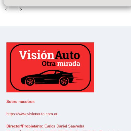
Sobre nosotros
https://www.visionauto.com.ar
Director/Propietario:
Carlos Daniel Saavedra