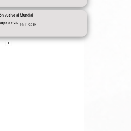
ón vuelve al Mundial
quipo de VA
14/11/2019