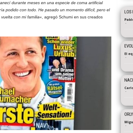
necí durante meses en una especie de coma artificial
ría podido con todo. He pasado un momento difícil, pero el
LOS
vuelta con mi familia
«, agregó Schumi en sus creados
Pabl
-
EVO
El e
-
NACE
Carl
-
ORLY
Migu
-