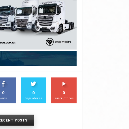
0
0
0
Fans
Seguidores
suscriptores
RECENT POSTS