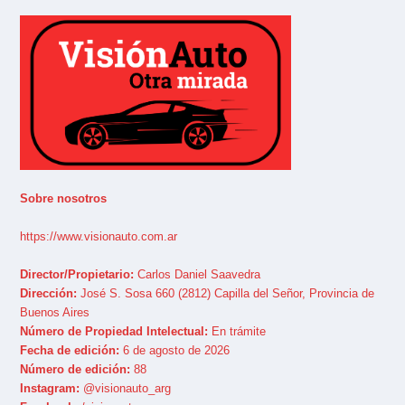
Sobre nosotros
https://www.visionauto.com.ar
Director/Propietario:
Carlos Daniel Saavedra
Dirección:
José S. Sosa 660 (2812) Capilla del Señor, Provincia de
Buenos Aires
Número de Propiedad Intelectual:
En trámite
Fecha de edición:
6 de agosto de 2026
Número de edición:
88
Instagram:
@visionauto_arg