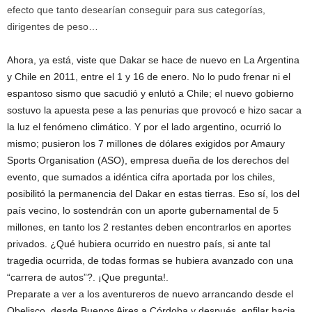
efecto que tanto desearían conseguir para sus categorías,
dirigentes de peso…
Ahora, ya está, viste que Dakar se hace de nuevo en La Argentina
y Chile en 2011, entre el 1 y 16 de enero. No lo pudo frenar ni el
espantoso sismo que sacudió y enlutó a Chile; el nuevo gobierno
sostuvo la apuesta pese a las penurias que provocó e hizo sacar a
la luz el fenómeno climático. Y por el lado argentino, ocurrió lo
mismo; pusieron los 7 millones de dólares exigidos por Amaury
Sports Organisation (ASO), empresa dueña de los derechos del
evento, que sumados a idéntica cifra aportada por los chiles,
posibilitó la permanencia del Dakar en estas tierras. Eso sí, los del
país vecino, lo sostendrán con un aporte gubernamental de 5
millones, en tanto los 2 restantes deben encontrarlos en aportes
privados. ¿Qué hubiera ocurrido en nuestro país, si ante tal
tragedia ocurrida, de todas formas se hubiera avanzado con una
“carrera de autos”?. ¡Que pregunta!.
Preparate a ver a los aventureros de nuevo arrancando desde el
Obelisco, desde Buenos Aires a Córdoba y después, enfilar hacia