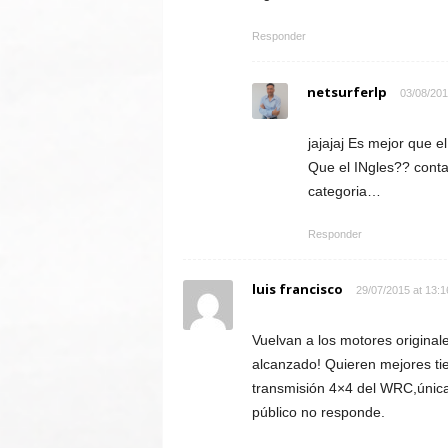
Responder
netsurferlp
03/08/201
jajajaj Es mejor que
Que el INgles?? conta
categoria…
Responder
luis francisco
29/07/2015 at 13:1
Vuelvan a los motores original
alcanzado! Quieren mejores ti
transmisión 4×4 del WRC,única
público no responde.