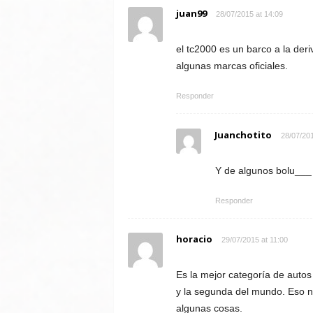
juan99
28/07/2015 at 14:09
el tc2000 es un barco a la der
algunas marcas oficiales.
Responder
Juanchotito
28/07/201
Y de algunos bolu___
Responder
horacio
29/07/2015 at 11:00
Es la mejor categoría de auto
y la segunda del mundo. Eso n
algunas cosas.