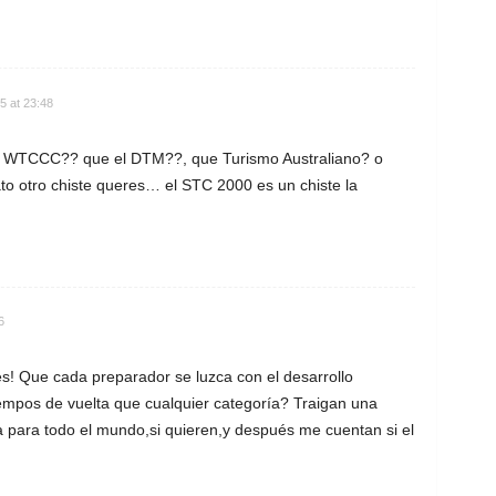
5 at 23:48
 el WTCCC?? que el DTM??, que Turismo Australiano? o
to otro chiste queres… el STC 2000 es un chiste la
6
es! Que cada preparador se luzca con el desarrollo
empos de vuelta que cualquier categoría? Traigan una
 para todo el mundo,si quieren,y después me cuentan si el