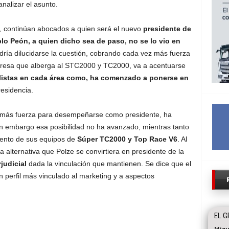
nalizar el asunto.
, continúan abocados a quien será el nuevo
presidente de
blo Peón, a quien dicho sea de paso, no se lo vio en
odría dilucidarse la cuestión, cobrando cada vez más fuerza
resa que alberga al STC2000 y TC2000, va a acentuarse
listas en cada área como, ha comenzado a ponerse en
residencia.
n más fuerza para desempeñarse como presidente, ha
in embargo esa posibilidad no ha avanzado, mientras tanto
iento de sus equipos de
Súper TC2000 y Top Race V6
. Al
a alternativa que Polze se convirtiera en presidente de la
rjudicial
dada la vinculación que mantienen. Se dice que el
 perfil más vinculado al marketing y a aspectos
EL G
Migu