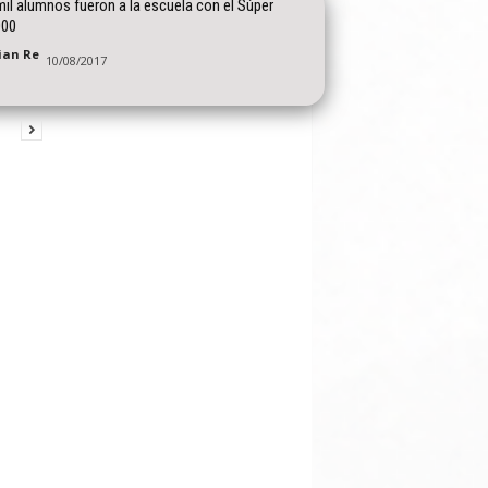
il alumnos fueron a la escuela con el Súper
00
tian Re
10/08/2017