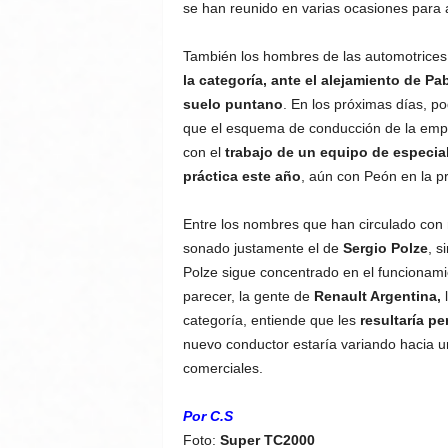
se han reunido en varias ocasiones para a
También los hombres de las automotrices
la categoría, ante el alejamiento de Pa
suelo puntano
. En los próximas días, p
que el esquema de conducción de la emp
con el
trabajo de un equipo de especia
práctica este año
, aún con Peón en la p
Entre los nombres que han circulado co
sonado justamente el de
Sergio Polze
, s
Polze sigue concentrado en el funcionam
parecer, la gente de
Renault Argentina,
l
categoría, entiende que les
resultaría pe
nuevo conductor estaría variando hacia un
comerciales.
Por C.S
Foto:
Super TC2000