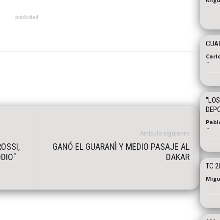
-
publicidad
CUA
Carl
-
"LOS
DEPO
Pabl
-
Artículo siguiente
ROSSI,
GANÓ EL GUARANÌ Y MEDIO PASAJE AL
DIO"
DAKAR
TC 2
Migu
-