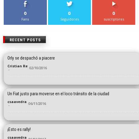
0
0
0
Fans
Seguidores
suscriptores
RECENT POSTS
Orly se despachó a piacere
Cristian Re
02/10/2016
-
Un Fiat justo para moverse en el loco tránsito de la ciudad
csaavedra
06/11/2016
-
¡Esto es rally!
csaavedra