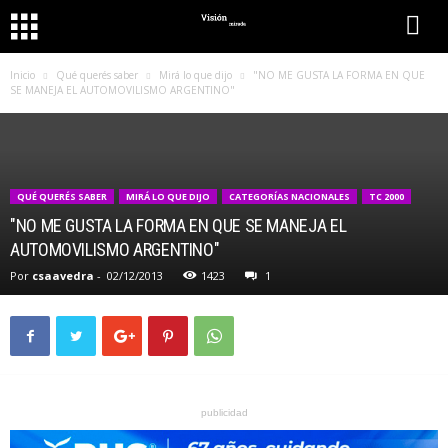
Inicio
Qué querés saber
Mirá lo que dijo
"NO ME GUSTA LA FORMA EN QUE
SE MANEJA EL AUTOMOVILISMO ARGENTINO"
QUÉ QUERÉS SABER
MIRÁ LO QUE DIJO
CATEGORÍAS NACIONALES
TC 2000
"NO ME GUSTA LA FORMA EN QUE SE MANEJA EL
AUTOMOVILISMO ARGENTINO"
Por
csaavedra
-
02/12/2013
1423
1
publicidad