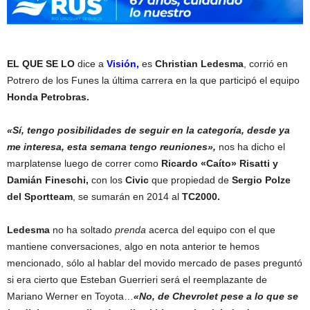
EL QUE SE LO
dice a
Visión,
es
Christian Ledesma
, corrió en
Potrero de los Funes la última carrera en la que participó el equipo
Honda Petrobras.
«Sí, tengo posibilidades de seguir en la categoría, desde ya
me interesa, esta semana tengo reuniones»,
nos ha dicho el
marplatense luego de correr como
Ricardo «Caíto» Risatti y
Damián Fineschi,
con los
Civic
que propiedad de
Sergio Polze
del Sportteam
, se sumarán en 2014 al
TC2000.
Ledesma
no ha soltado
prenda
acerca del equipo con el que
mantiene conversaciones, algo en nota anterior te hemos
mencionado, sólo al hablar del movido mercado de pases preguntó
si era cierto que Esteban Guerrieri será el reemplazante de
Mariano Werner en Toyota…
«No, de Chevrolet pese a lo que se