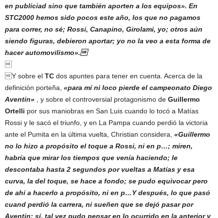
en publiciad sino que también aporten a los equipos».
En
STC2000 hemos sido pocos este año, los que no pagamos
para correr, no sé; Rossi, Canapino, Girolami, yo; otros aún
siendo figuras, debieron aportar; yo no la veo a esta forma de
hacer automovilismo».

Y sobre el
TC
dos apuntes para tener en cuenta. Acerca de la
definición porteña,
«para mí ni loco pierde el campeonato Diego
Aventin»
, y sobre el controversial protagonismo de
Guillermo
Ortelli
por sus maniobras en San Luis cuando lo tocó a Matías
Rossi y le sacó el triunfo, y en La Pampa cuando perdió la victoria
ante el Pumita en la última vuelta, Christian considera,
«Guillermo
no lo hizo a propósito el toque a Rossi, ni en p…; miren,
habría que mirar los tiempos que venía haciendo; le
descontaba hasta 2 segundos por vueltas a Matías y esa
curva, la del toque, se hace a fondo; se pudo equivocar pero
de ahí a hacerlo a propósito, ni en p…Y después, lo que pasó
cuand perdió la carrera, ni sueñen que se dejó pasar por
Aventin; sí, tal vez pudo pensar en lo ocurrido en la anterior y