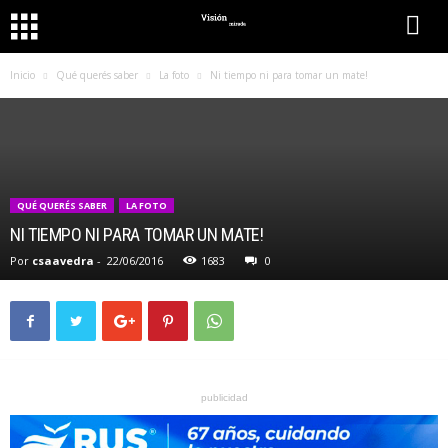
Inicio
Qué querés saber
La foto
Ni tiempo ni para tomar un mate!
QUÉ QUERÉS SABER
LA FOTO
NI TIEMPO NI PARA TOMAR UN MATE!
Por
csaavedra
-
22/06/2016
1683
0
publicidad