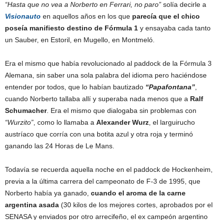
“Hasta que no vea a Norberto en Ferrari, no paro”
solía decirle a
Visionauto
en aquellos años en los que
parecía que el chico
poseía manifiesto destino de Fórmula 1
y ensayaba cada tanto
un Sauber, en Estoril, en Mugello, en Montmeló.
Era el mismo que había revolucionado al paddock de la Fórmula 3
Alemana, sin saber una sola palabra del idioma pero haciéndose
entender por todos, que lo habían bautizado
“Papafontana”
,
cuando Norberto tallaba allí y superaba nada menos que a
Ralf
Schumacher
. Era el mismo que dialogaba sin problemas con
“Wurzito”
, como lo llamaba a
Alexander Wurz
, el larguirucho
austríaco que corría con una botita azul y otra roja y terminó
ganando las 24 Horas de Le Mans.
Todavía se recuerda aquella noche en el paddock de Hockenheim,
previa a la última carrera del campeonato de F-3 de 1995, que
Norberto había ya ganado,
cuando el aroma de la carne
argentina asada
(30 kilos de los mejores cortes, aprobados por el
SENASA y enviados por otro arrecifeño, el ex campeón argentino