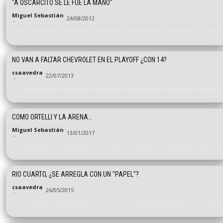
"A OSCARCITO SE LE FUE LA MANO"
Miguel Sebastián
24/08/2012
-
NO VAN A FALTAR CHEVROLET EN EL PLAYOFF ¿CON 14?
csaavedra
22/07/2013
-
COMO ORTELLI Y LA ARENA…
Miguel Sebastián
13/01/2017
-
RIO CUARTO, ¿SE ARREGLA CON UN "PAPEL"?
csaavedra
26/05/2015
-