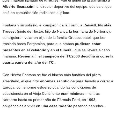
quien habían llamado de Arrecifes. Fue él quién se la transmitió a
Alberto Scarazzini
, el director deportivo del equipo, que es el que
está en comunicación radial con el piloto.
Fontana y su sobrino, el campeón de la Fórmula Renault,
Nicolás
Trosset
(nieto de Héctor, hijo de Nancy, la hermana de Norberto),
consiguieron volar en el jet de la familia Grobocopatel, que los
trasladó hasta Pergamino, para que ambos
pudieran estar
presentes en el velatorio y en el funeral
, que se llevará a cabo
mañana.
Recién allí, el campeón del TC2000 decidirá si corre la
cuarta carrera del año del TC.
Con Héctor Fontana se fue el hincha más fanático del piloto
arrecifeño, el que hizo
enormes sacrificios
para llevarlo a correr a
Europa, con enorme esfuerzo cuando las condiciones de
subsistencia en el Viejo Continente
eran mínimas
mientras
Norberto hacía su primer año de Fórmula Ford, en 1993,
obligándolos a
vivir en una casa rodante
pasando penurias..