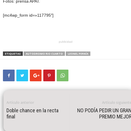
Fotos: prensa APAT.
[mc4wp_form id=»117795″]
publicidad
ETIQUETAS
AUTODROMO RIO CUARTO
LEONEL PERNÍA
Artículo anterior
Artículo siguient
Doble chance en la recta
NO PODÍA PEDIR UN GRA
final
PREMIO MEJO