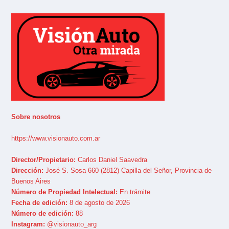
Sobre nosotros
https://www.visionauto.com.ar
Director/Propietario:
Carlos Daniel Saavedra
Dirección:
José S. Sosa 660 (2812) Capilla del Señor, Provincia de
Buenos Aires
Número de Propiedad Intelectual:
En trámite
Fecha de edición:
8 de agosto de 2026
Número de edición:
88
Instagram:
@visionauto_arg