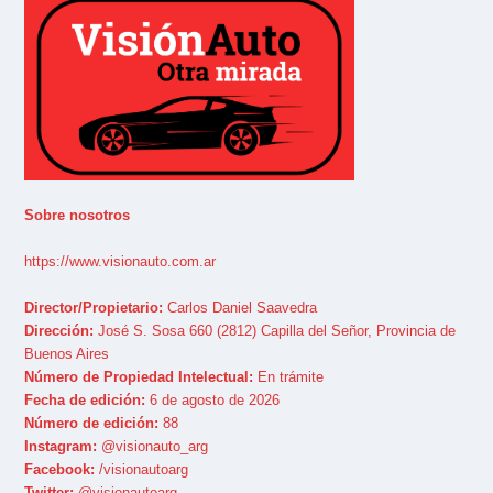
Sobre nosotros
https://www.visionauto.com.ar
Director/Propietario:
Carlos Daniel Saavedra
Dirección:
José S. Sosa 660 (2812) Capilla del Señor, Provincia de
Buenos Aires
Número de Propiedad Intelectual:
En trámite
Fecha de edición:
6 de agosto de 2026
Número de edición:
88
Instagram:
@visionauto_arg
Facebook:
/visionautoarg
Twitter:
@visionautoarg