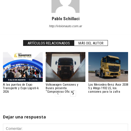
Pablo Schillaci
http://visionauto.com.ar
ARTÍCULOS RELACIONADOS
MÁS DEL AUTOR
A las puertas de Expo
Volkswagen Camiones y
Los Mercedes-Benz Axor 2038
Transporte y Expo Logisti-k
Buses presenta
S y Atego 1932 LS, los
2026
“Compromiso Oficial”
camiones para la zafra
Dejar una respuesta