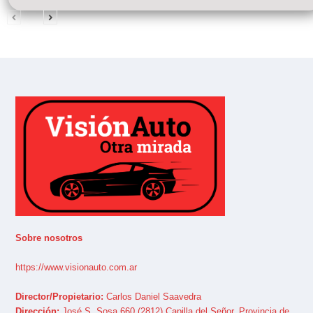
Sobre nosotros
https://www.visionauto.com.ar
Director/Propietario:
Carlos Daniel Saavedra
Dirección:
José S. Sosa 660 (2812) Capilla del Señor, Provincia de