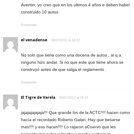
Aventin, yo creo que en los ultimos 4 años e deben haber
construido 10 autos
Responder
el venadense
09/07/2012 at 18:22
No solo que tiene como una docena de autos , al q a
ninguno hizo andar. Si no que este que tiene ahora se
construyó antes de que salga el reglamento .
Responder
El Tigre de Varela
09/07/2012 at 19:19
jajajajajajaja!!! Que grande los de la ACTC!!!! hacen como
hacía el recordado Roberto Galan: Hay que besarse
mas!!!! y eso hacen!!!! Lo rajaron aCuervo que les
perreaba los autos a trocha y mocha y ahora lo