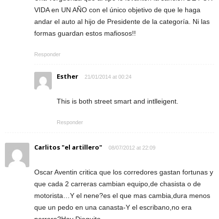
VIDA en UN AÑO con el único objetivo de que le haga
andar el auto al hijo de Presidente de la categoría. Ni las
formas guardan estos mafiosos!!
Responder
Esther
21/01/2014 at 00:24
This is both street smart and intlleigent.
Responder
Carlitos "el artillero"
08/07/2012 at 22:09
Oscar Aventin critica que los corredores gastan fortunas y
que cada 2 carreras cambian equipo,de chasista o de
motorista…Y el nene?es el que mas cambia,dura menos
que un pedo en una canasta-Y el escribano,no era
perrero?Hay Dieguito…