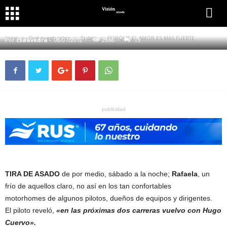
QUÉ QUERÉS SABER
EL DATO
PORQUE EL AMOR ES MAS FUERTE
Inicio
Qué querés saber
El dato
PORQUE EL AMOR ES MAS FUERTE
Por
csaavedra
-
08/07/2012
2666
13
publicidad
TIRA DE ASADO
de por medio, sábado a la noche;
Rafaela
, un
frío de aquellos claro, no así en los tan confortables
motorhomes de algunos pilotos, dueños de equipos y dirigentes.
El piloto reveló,
«en las próximas dos carreras vuelvo con Hugo
Cuervo».