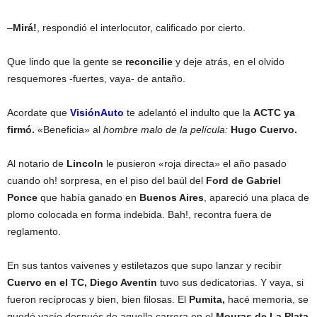
–
Mirá!
, respondió el interlocutor, calificado por cierto.
Que lindo que la gente se
reconcilie
y deje atrás, en el olvido
resquemores -fuertes, vaya- de antaño.
Acordate que
VisiónAuto
te adelantó el indulto que la
ACTC ya
firmó.
«Beneficia» al
hombre malo de la película:
Hugo Cuervo.
Al notario de
Lincoln
le pusieron «roja directa» el año pasado
cuando oh! sorpresa, en el piso del baúl del
Ford de Gabriel
Ponce
que había ganado en
Buenos Aires
, apareció una placa de
plomo colocada en forma indebida. Bah!, recontra fuera de
reglamento.
En sus tantos vaivenes y estiletazos que supo lanzar y recibir
Cuervo en el TC, Diego Aventin
tuvo sus dedicatorias. Y vaya, si
fueron recíprocas y bien, bien filosas. El
Pumita,
hacé memoria, se
quedó vacío después de aquella carrera en el
Mouras de La Plata