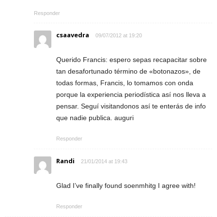
Responder
csaavedra
09/07/2012 at 19:20
Querido Francis: espero sepas recapacitar sobre
tan desafortunado término de «botonazos», de
todas formas, Francis, lo tomamos con onda
porque la experiencia periodística así nos lleva a
pensar. Seguí visitandonos así te enterás de info
que nadie publica. auguri
Responder
Randi
21/01/2014 at 19:43
Glad I’ve finally found soenmhitg I agree with!
Responder