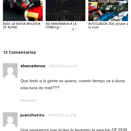
AUDI, LA NUEVA MOLESTIA
ASÍ ARRUINARON A LA
AUTOCLÁSICA 2026, octubre a
DE ALPINE
FÓRMULA 1
la vista
13 Comentarios
elvenadense
08/07/2012 at 19:05
Que lindo q la gente se quiera, cuanto tiempo va a durar
esta luna de miel???’
Responder
Juanchotito
08/07/2012 at 19:38
Una verguenza que al tipo le levanten la sanción DE POR