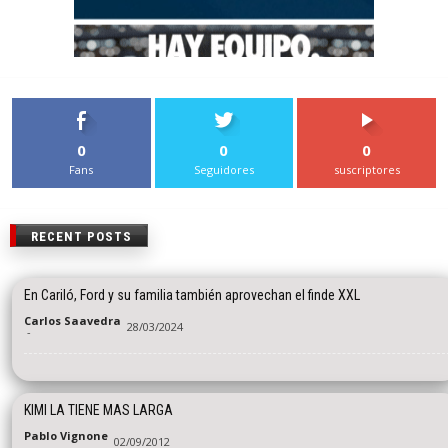
0
0
0
Fans
Seguidores
suscriptores
RECENT POSTS
En Cariló, Ford y su familia también aprovechan el finde XXL
Carlos Saavedra
28/03/2024
-
KIMI LA TIENE MAS LARGA
Pablo Vignone
02/09/2012
-