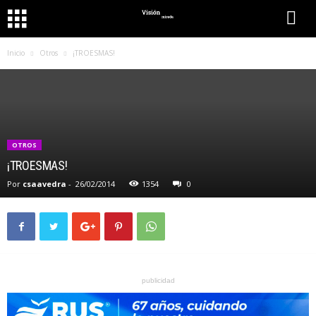
Inicio
Otros
¡TROESMAS!
OTROS
¡TROESMAS!
Por
csaavedra
-
26/02/2014
1354
0
publicidad