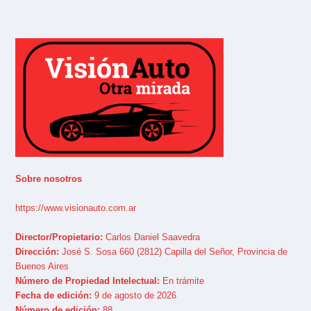
Sobre nosotros
https://www.visionauto.com.ar
Director/Propietario:
Carlos Daniel Saavedra
Dirección:
José S. Sosa 660 (2812) Capilla del Señor, Provincia de
Buenos Aires
Número de Propiedad Intelectual:
En trámite
Fecha de edición:
9 de agosto de 2026
Número de edición:
88