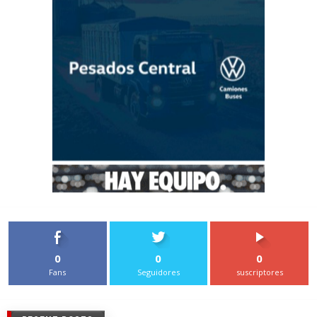
0
0
0
Fans
Seguidores
suscriptores